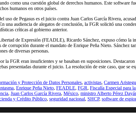
nando como una cuestión global de derechos humanos. Este software fue 
echos humanos en otros países.
del uso de Pegasus es el juicio contra Juan Carlos García Rivera, acusa
. En una audiencia de alegatos de conclusión, la FGR solicitó una cond
sticas críticas al gobierno anterior.
 la Libertad de Expresión (FEADLE), Ricardo Sánchez, expuso cómo la int
tos de corrupción durante el mandato de Enrique Peña Nieto. Sánchez ta
iones de diversas personas.
 la FGR eran insuficientes y se basaban en suposiciones. Destacaron la
bas presentadas durante el juicio. La resolución de este caso, que se es
ormación y Protección de Datos Personales
,
activistas
,
Carmen Aristegu
antasma
,
Enrique Peña Nieto
,
FEADLE
,
FGR
,
Fiscalía Especial para l
encia
,
Juan Carlos García Rivera
,
México
,
ministro Alberto Pérez Dayá
cienda y Crédito Público
,
seguridad nacional
,
SHCP
,
software de espio