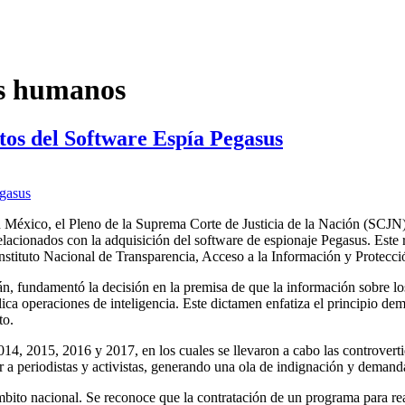
os humanos
os del Software Espía Pegasus
 México, el Pleno de la Suprema Corte de Justicia de la Nación (SCJN)
acionados con la adquisición del software de espionaje Pegasus. Este re
l Instituto Nacional de Transparencia, Acceso a la Información y Protec
yán, fundamentó la decisión en la premisa de que la información sobre l
lica operaciones de inteligencia. Este dictamen enfatiza el principio d
to.
14, 2015, 2016 y 2017, en los cuales se llevaron a cabo las controvert
a periodistas y activistas, generando una ola de indignación y demanda
bito nacional. Se reconoce que la contratación de un programa para rea