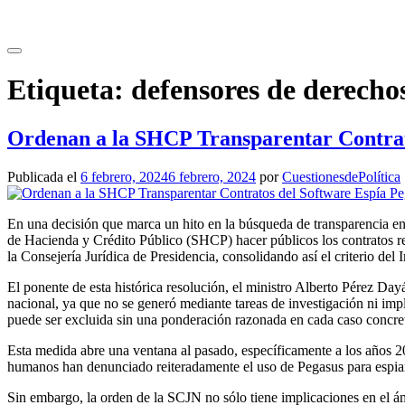
Saltar
al
contenido
Etiqueta:
defensores de derech
Ordenan a la SHCP Transparentar Contrat
Publicada el
6 febrero, 2024
6 febrero, 2024
por
CuestionesdePolítica
En una decisión que marca un hito en la búsqueda de transparencia en
de Hacienda y Crédito Público (SHCP) hacer públicos los contratos rel
la Consejería Jurídica de Presidencia, consolidando así el criterio de
El ponente de esta histórica resolución, el ministro Alberto Pérez Da
nacional, ya que no se generó mediante tareas de investigación ni imp
puede ser excluida sin una ponderación razonada en cada caso concre
Esta medida abre una ventana al pasado, específicamente a los años 20
humanos han denunciado reiteradamente el uso de Pegasus para espiar 
Sin embargo, la orden de la SCJN no sólo tiene implicaciones en el ám