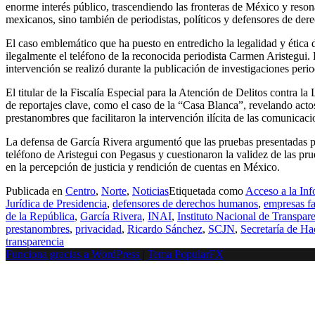
enorme interés público, trascendiendo las fronteras de México y reso
mexicanos, sino también de periodistas, políticos y defensores de der
El caso emblemático que ha puesto en entredicho la legalidad y ética 
ilegalmente el teléfono de la reconocida periodista Carmen Aristegui
intervención se realizó durante la publicación de investigaciones periodí
El titular de la Fiscalía Especial para la Atención de Delitos contra
de reportajes clave, como el caso de la “Casa Blanca”, revelando ac
prestanombres que facilitaron la intervención ilícita de las comunicac
La defensa de García Rivera argumentó que las pruebas presentadas por
teléfono de Aristegui con Pegasus y cuestionaron la validez de las prue
en la percepción de justicia y rendición de cuentas en México.
Publicada en
Centro
,
Norte
,
Noticias
Etiquetada como
Acceso a la Inf
Jurídica de Presidencia
,
defensores de derechos humanos
,
empresas f
de la República
,
García Rivera
,
INAI
,
Instituto Nacional de Transpar
prestanombres
,
privacidad
,
Ricardo Sánchez
,
SCJN
,
Secretaría de Ha
transparencia
Funciona gracias a WordPress
|
Tema PopularFX