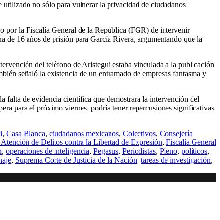
utilizado no sólo para vulnerar la privacidad de ciudadanos
do por la Fiscalía General de la República (FGR) de intervenir
ena de 16 años de prisión para García Rivera, argumentando que la
ervención del teléfono de Aristegui estaba vinculada a la publicación
mbién señaló la existencia de un entramado de empresas fantasma y
 falta de evidencia científica que demostrara la intervención del
pera para el próximo viernes, podría tener repercusiones significativas
i
,
Casa Blanca
,
ciudadanos mexicanos
,
Colectivos
,
Consejería
a Atención de Delitos contra la Libertad de Expresión
,
Fiscalía General
n
,
operaciones de inteligencia
,
Pegasus
,
Periodistas
,
Pleno
,
políticos
,
naje
,
Suprema Corte de Justicia de la Nación
,
tareas de investigación
,