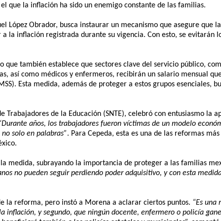
el que la inflación ha sido un enemigo constante de las familias.
el López Obrador, busca instaurar un mecanismo que asegure que la f
a la inflación registrada durante su vigencia. Con esto, se evitarán
no que también establece que sectores clave del servicio público, co
das, así como médicos y enfermeros, recibirán un salario mensual que 
IMSS). Esta medida, además de proteger a estos grupos esenciales, b
de Trabajadores de la Educación (SNTE), celebró con entusiasmo la a
“Durante años, los trabajadores fueron víctimas de un modelo económ
 no solo en palabras”
. Para Cepeda, esta es una de las reformas más 
éxico.
la medida, subrayando la importancia de proteger a las familias mex
canos no pueden seguir perdiendo poder adquisitivo, y con esta medid
de la reforma, pero instó a Morena a aclarar ciertos puntos.
“Es una 
la inflación, y segundo, que ningún docente, enfermero o policía gan