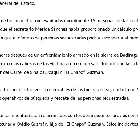
General del Estado.
 de Culiacán, fueron levantadas inicialmente 15 personas, de las cua
ue el secretario Mérida Sánchez había proporcionado un cálculo pre
ican que el número de personas secuestradas podría ascender a al men
oras después de un enfrentamiento armado en la sierra de Badiraguato
ntraron las cabezas de las víctimas con un mensaje firmado con las i
r del Cártel de Sinaloa, Joaquín “El Chapo” Guzmán.
n a Culiacán refuerzos considerables de las fuerzas de seguridad, con
los operativos de búsqueda y rescate de las personas secuestradas.
ontecimientos estén relacionados con los dos incidentes previos con
turar a Ovidio Guzmán, hijo de “El Chapo” Guzmán. Estos incidentes