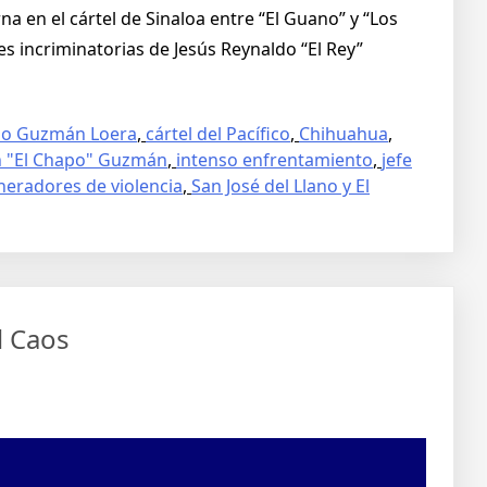
 en el cártel de Sinaloa entre “El Guano” y “Los
es incriminatorias de Jesús Reynaldo “El Rey”
no Guzmán Loera
,
cártel del Pacífico
,
Chihuahua
,
n "El Chapo" Guzmán
,
intenso enfrentamiento
,
jefe
neradores de violencia
,
San José del Llano y El
l Caos