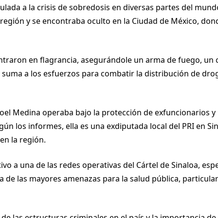
nculada a la crisis de sobredosis en diversas partes del mu
 región y se encontraba oculto en la Ciudad de México, dond
ntraron en flagrancia, asegurándole un arma de fuego, un c
se suma a los esfuerzos para combatir la distribución de dro
oel Medina operaba bajo la protección de exfuncionarios y p
ún los informes, ella es una exdiputada local del PRI en Sin
en la región.
ivo a una de las redes operativas del Cártel de Sinaloa, esp
na de las mayores amenazas para la salud pública, particu
de las estructuras criminales en el país y la importancia d