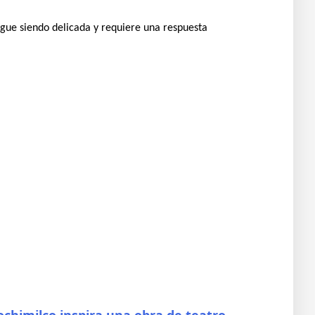
igue siendo delicada y requiere una respuesta
ochimilco inspira una obra de teatro