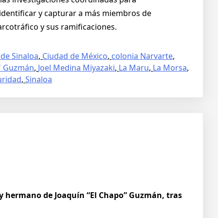
 identificar y capturar a más miembros de
rcotráfico y sus ramificaciones.
 de Sinaloa
,
Ciudad de México
,
colonia Narvarte
,
o" Guzmán
,
Joel Medina Miyazaki
,
La Maru
,
La Morsa
,
uridad
,
Sinaloa
 y hermano de Joaquín “El Chapo” Guzmán, tras