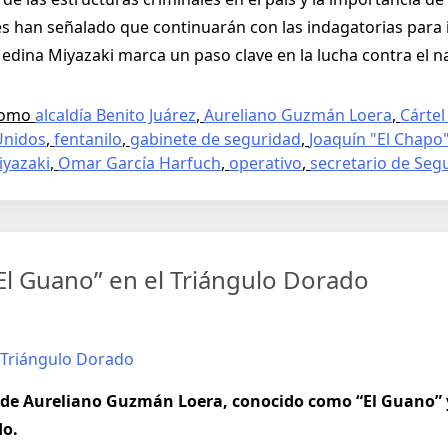
es han señalado que continuarán con las indagatorias para
edina Miyazaki marca un paso clave en la lucha contra el na
como
alcaldía Benito Juárez
,
Aureliano Guzmán Loera
,
Cártel
Unidos
,
fentanilo
,
gabinete de seguridad
,
Joaquín "El Chap
iyazaki
,
Omar García Harfuch
,
operativo
,
secretario de Seg
“El Guano” en el Triángulo Dorado
ad de Aureliano Guzmán Loera, conocido como “El Guano”
do.