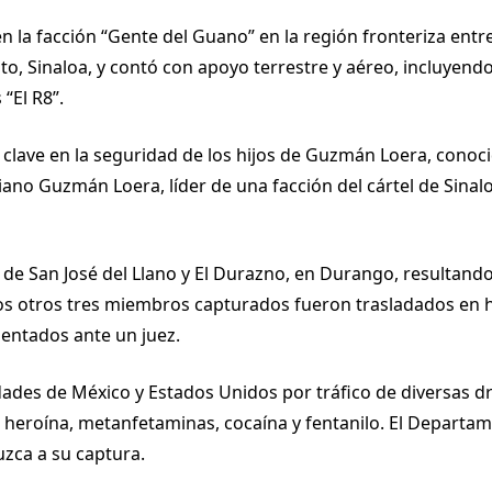
ó en la facción “Gente del Guano” en la región fronteriza en
, Sinaloa, y contó con apoyo terrestre y aéreo, incluyendo 
“El R8”.
clave en la seguridad de los hijos de Guzmán Loera, conoci
liano Guzmán Loera, líder de una facción del cártel de Sinalo
de San José del Llano y El Durazno, en Durango, resultand
 los otros tres miembros capturados fueron trasladados en he
entados ante un juez.
des de México y Estados Unidos por tráfico de diversas dro
 heroína, metanfetaminas, cocaína y fentanilo. El Departa
zca a su captura.