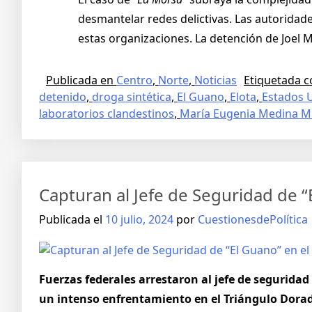
desmantelar redes delictivas. Las autoridad
estas organizaciones. La detención de Joel M
Publicada en
Centro
,
Norte
,
Noticias
Etiquetada 
detenido
,
droga sintética
,
El Guano
,
Elota
,
Estados 
laboratorios clandestinos
,
María Eugenia Medina M
Capturan al Jefe de Seguridad de 
Publicada el
10 julio, 2024
por
CuestionesdePolítica
Fuerzas federales arrestaron al jefe de segurid
un intenso enfrentamiento en el Triángulo Dora