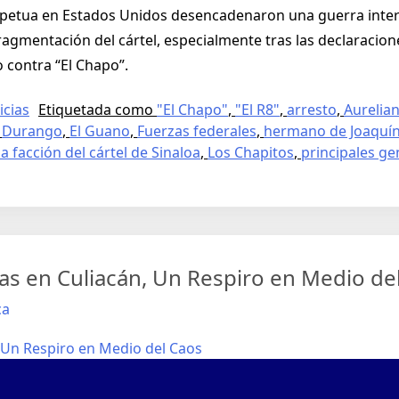
petua en Estados Unidos desencadenaron una guerra interna
ragmentación del cártel, especialmente tras las declaracion
 contra “El Chapo”.
icias
Etiquetada como
"El Chapo"
,
"El R8"
,
arresto
,
Aurelia
,
Durango
,
El Guano
,
Fuerzas federales
,
hermano de Joaquí
a facción del cártel de Sinaloa
,
Los Chapitos
,
principales ge
as en Culiacán, Un Respiro en Medio de
ca