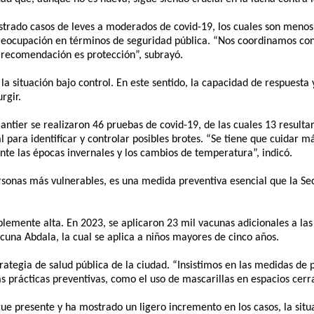
gistrado casos de leves a moderados de covid-19, los cuales son men
reocupación en términos de seguridad pública. “Nos coordinamos co
a recomendación es protección”, subrayó.
 situación bajo control. En este sentido, la capacidad de respuesta y
rgir.
ntier se realizaron 46 pruebas de covid-19, de las cuales 13 resultar
 para identificar y controlar posibles brotes. “Se tiene que cuidar má
te las épocas invernales y los cambios de temperatura”, indicó.
sonas más vulnerables, es una medida preventiva esencial que la Se
emente alta. En 2023, se aplicaron 23 mil vacunas adicionales a la
una Abdala, la cual se aplica a niños mayores de cinco años.
rategia de salud pública de la ciudad. “Insistimos en las medidas de p
s prácticas preventivas, como el uso de mascarillas en espacios cerra
gue presente y ha mostrado un ligero incremento en los casos, la situ