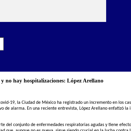
 no hay hospitalizaciones: López Arellano
ovid-19, la Ciudad de México ha registrado un incremento en los cas
vo de alarma. En una reciente entrevista, López Arellano enfatizó l
te del conjunto de enfermedades respiratorias agudas y tiene efectos
idad que, aunque no es nueva, sigue siendo crucial en la lucha contra