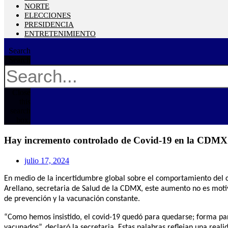
NORTE
ELECCIONES
PRESIDENCIA
ENTRETENIMIENTO
Search
Search
Close
this
search
box.
Hay incremento controlado de Covid-19 en la CDMX y
julio 17, 2024
En medio de la incertidumbre global sobre el comportamiento del c
Arellano, secretaria de Salud de la CDMX, este aumento no es moti
de prevención y la vacunación constante.
“Como hemos insistido, el covid-19 quedó para quedarse; forma par
vacunados”, declaró la secretaria. Estas palabras reflejan una real