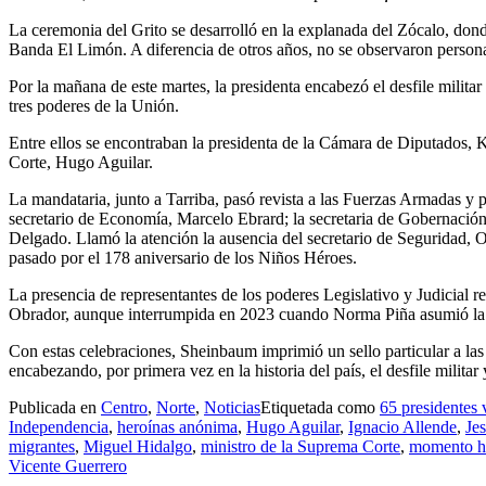
La ceremonia del Grito se desarrolló en la explanada del Zócalo, dond
Banda El Limón. A diferencia de otros años, no se observaron persona
Por la mañana de este martes, la presidenta encabezó el desfile milit
tres poderes de la Unión.
Entre ellos se encontraban la presidenta de la Cámara de Diputados, K
Corte, Hugo Aguilar.
La mandataria, junto a Tarriba, pasó revista a las Fuerzas Armadas y 
secretario de Economía, Marcelo Ebrard; la secretaria de Gobernación,
Delgado. Llamó la atención la ausencia del secretario de Seguridad,
pasado por el 178 aniversario de los Niños Héroes.
La presencia de representantes de los poderes Legislativo y Judicial
Obrador, aunque interrumpida en 2023 cuando Norma Piña asumió la 
Con estas celebraciones, Sheinbaum imprimió un sello particular a las f
encabezando, por primera vez en la historia del país, el desfile milita
Publicada en
Centro
,
Norte
,
Noticias
Etiquetada como
65 presidentes 
Independencia
,
heroínas anónima
,
Hugo Aguilar
,
Ignacio Allende
,
Je
migrantes
,
Miguel Hidalgo
,
ministro de la Suprema Corte
,
momento hi
Vicente Guerrero