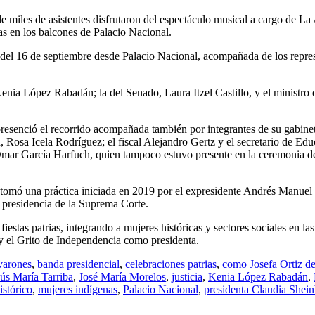
e miles de asistentes disfrutaron del espectáculo musical a cargo de La
s en los balcones de Palacio Nacional.
ar del 16 de septiembre desde Palacio Nacional, acompañada de los repre
enia López Rabadán; la del Senado, Laura Itzel Castillo, y el ministro
presenció el recorrido acompañada también por integrantes de su gabine
 Rosa Icela Rodríguez; el fiscal Alejandro Gertz y el secretario de Ed
 Omar García Harfuch, quien tampoco estuvo presente en la ceremonia d
 retomó una práctica iniciada en 2019 por el expresidente Andrés Manue
presidencia de la Suprema Corte.
iestas patrias, integrando a mujeres históricas y sectores sociales en la
r y el Grito de Independencia como presidenta.
varones
,
banda presidencial
,
celebraciones patrias
,
como Josefa Ortiz 
sús María Tarriba
,
José María Morelos
,
justicia
,
Kenia López Rabadán
,
stórico
,
mujeres indígenas
,
Palacio Nacional
,
presidenta Claudia Shei