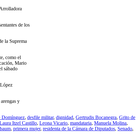
 Arrolladora
sentantes de los
 de la Suprema
te, como el
ucación, Mario
el sábado
l López
s arengas y
de Domínguez
,
desfile militar
,
dignidad
,
Gertrudis Bocanegra
,
Grito de
Laura Itzel Castillo
,
Leona Vicario
,
mandataria
,
Manuela Molina
,
nbaum
,
primera mujer
,
residenta de la Cámara de Diputados
,
Senado
,