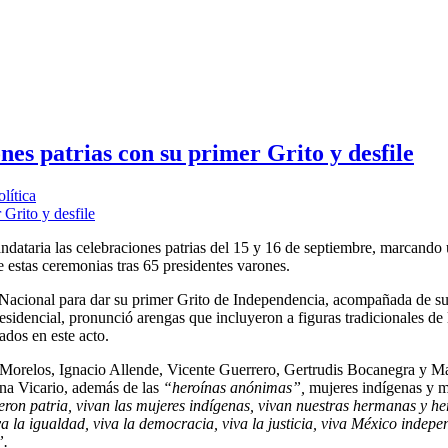
es patrias con su primer Grito y desfile
lítica
ataria las celebraciones patrias del 15 y 16 de septiembre, marcand
e estas ceremonias tras 65 presidentes varones.
o Nacional para dar su primer Grito de Independencia, acompañada de s
idencial, pronunció arengas que incluyeron a figuras tradicionales de 
ados en este acto.
 Morelos, Ignacio Allende, Vicente Guerrero, Gertrudis Bocanegra y M
na Vicario, además de las
“heroínas anónimas”,
mujeres indígenas y m
ieron patria, vivan las mujeres indígenas, vivan nuestras hermanas y 
a la igualdad, viva la democracia, viva la justicia, viva México indepen
”.