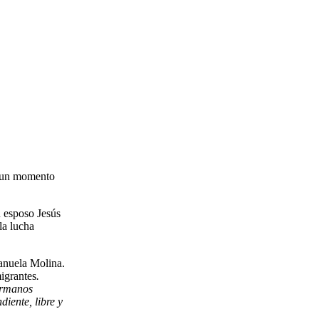
o un momento
u esposo Jesús
la lucha
anuela Molina.
igrantes
.
hermanos
diente, libre y