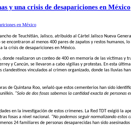
nas y una crisis de desapariciones en México
ncho de Teuchitlán, Jalisco, atribuido al Cártel Jalisco Nueva Gener
io se encontraron al menos 400 pares de zapatos y restos humanos, lo
 a la crisis de desapariciones en México.
, donde realizaron un conteo de 400 en memoria de las víctimas y t
rey y Cancún, se llevaron a cabo vigilias y protestas. En esta últim
 clandestinos vinculados al crimen organizado, donde las lluvias ha
ras de Quintana Roo, señaló que estos cementerios han sido identifi
unilkín.
“Solo de dos fosas sabemos la cantidad exacta de personas e
dades en la investigación de estos crímenes. La Red TDT exigió la ap
tras fosas a nivel nacional
. “No podemos seguir normalizando estos 
 menos 24 familiares de personas desaparecidas han sido asesinados