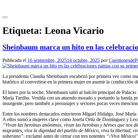
Saltar
al
contenido
Etiqueta:
Leona Vicario
Sheinbaum marca un hito en las celebracion
Publicada el
16 septiembre, 2025
14 octubre, 2025
por
CuestionesdePo
La presidenta Claudia Sheinbaum encabezó por primera vez como mand
histórico al convertirse en la primera mujer en asumir la conducción d
El lunes por la noche, Sheinbaum salió al balcón principal de Palaci
María Tarriba. Vestida con un atuendo morado y portando la banda pres
insurgente, pero también a personajes y sectores pocas veces mencion
Entre los nombres destacados estuvieron Miguel Hidalgo, José María
A ellos sumó a mujeres clave como Josefa Ortiz de Domínguez y Leo
“Vivan las heroínas anónimas, vivan las heroínas y héroes que nos d
migrantes, viva la dignidad del pueblo de México, viva la libertad, viv
soberano”
, exclamó antes de cerrar con tres potentes
“¡Viva México!