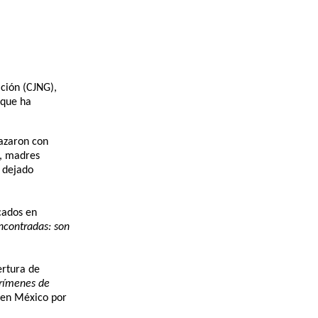
ación (CJNG),
 que ha
razaron con
a, madres
n dejado
cados en
ncontradas: son
ertura de
crímenes de
 en México por