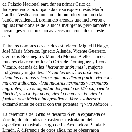
de Palacio Nacional para dar su primer Grito de
Independencia, acompañada de su esposo Jesús María
Tarriba. Vestida con un atuendo morado y portando la
banda presidencial, pronunció arengas que incluyeron a
figuras tradicionales de la lucha insurgente, pero también a
personajes y sectores pocas veces mencionados en este
acto.
Entre los nombres destacados estuvieron Miguel Hidalgo,
José María Morelos, Ignacio Allende, Vicente Guerrero,
Gertrudis Bocanegra y Manuela Molina. A ellos sumó a
mujeres clave como Josefa Ortiz de Domínguez y Leona
Vicario, además de las
“heroínas anónimas”,
mujeres
indígenas y migrantes
. “Vivan las heroínas anónimas,
vivan las heroínas y héroes que nos dieron patria, vivan las
mujeres indígenas, vivan nuestras hermanas y hermanos
migrantes, viva la dignidad del pueblo de México, viva la
libertad, viva la igualdad, viva la democracia, viva la
justicia, viva México independiente, libre y soberano”
,
exclamó antes de cerrar con tres potentes
“¡Viva México!”.
La ceremonia del Grito se desarrolló en la explanada del
Zócalo, donde miles de asistentes disfrutaron del
espectáculo musical a cargo de La Arrolladora Banda El
Limón. A diferencia de otros años, no se observaron