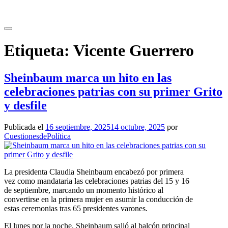
Saltar
al
contenido
Etiqueta:
Vicente Guerrero
Sheinbaum marca un hito en las
celebraciones patrias con su primer Grito
y desfile
Publicada el
16 septiembre, 2025
14 octubre, 2025
por
CuestionesdePolítica
La presidenta Claudia Sheinbaum encabezó por primera
vez como mandataria las celebraciones patrias del 15 y 16
de septiembre, marcando un momento histórico al
convertirse en la primera mujer en asumir la conducción de
estas ceremonias tras 65 presidentes varones.
El lunes por la noche, Sheinbaum salió al balcón principal