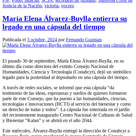
PJF
,
Poder Judicial
,
SCJN
,
secretario de juzgado
,
Suprema Corte de
Justicia de la Nación
,
victoria
,
vocero
María Elena Álvarez-Buylla entierra su
legado en una cápsula del tiempo
Publicada el
3 octubre, 2024
por
Fernando Guzman
El pasado 30 de septiembre, María Elena Álvarez-Buylla, en su
último día como directora del extinto Consejo Nacional de
Humanidades, Ciencia y Tecnología (Conahcyt), dejó un simbólico
legado para la posteridad al depositarlo en una cápsula del tiempo.
A través de redes sociales, se informó que esta cápsula “da
testimonio de las ideas, esperanzas y sueños de quienes formaron
parte de este Consejo, que ha puesto a las humanidades, ciencias,
tecnologías e innovaciones (HCTI) al servicio del bienestar y como
un derecho de todas y todos”. La cápsula fue enterrada en el jardín
del recientemente inaugurado Centro Nacional de Culturas de Salud
y Bienestar “Kalan” y se abrirá en el año 2044.
Este miércoles, Álvarez-Buylla entregó la dirección de Conahcyt a