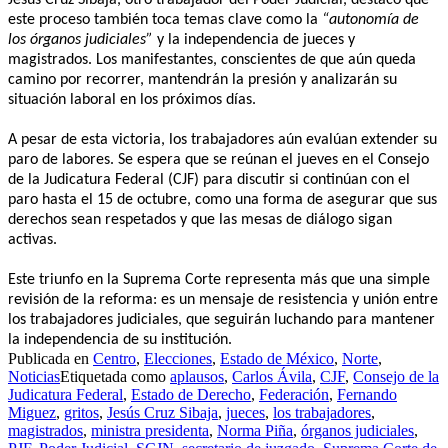
este proceso también toca temas clave como la
“autonomía de
los órganos judiciales”
y la independencia de jueces y
magistrados. Los manifestantes, conscientes de que aún queda
camino por recorrer, mantendrán la presión y analizarán su
situación laboral en los próximos días.
A pesar de esta victoria, los trabajadores aún evalúan extender su
paro de labores. Se espera que se reúnan el jueves en el Consejo
de la Judicatura Federal (CJF) para discutir si continúan con el
paro hasta el 15 de octubre, como una forma de asegurar que sus
derechos sean respetados y que las mesas de diálogo sigan
activas.
Este triunfo en la Suprema Corte representa más que una simple
revisión de la reforma: es un mensaje de resistencia y unión entre
los trabajadores judiciales, que seguirán luchando para mantener
la independencia de su institución.
Publicada en
Centro
,
Elecciones
,
Estado de México
,
Norte
,
Noticias
Etiquetada como
aplausos
,
Carlos Ávila
,
CJF
,
Consejo de la
Judicatura Federal
,
Estado de Derecho
,
Federación
,
Fernando
Miguez
,
gritos
,
Jesús Cruz Sibaja
,
jueces
,
los trabajadores
,
magistrados
,
ministra presidenta
,
Norma Piña
,
órganos judiciales
,