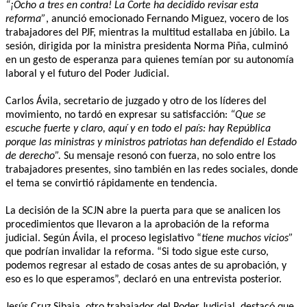
“¡Ocho a tres en contra! La Corte ha decidido revisar esta
reforma”
, anunció emocionado Fernando Miguez, vocero de los
trabajadores del PJF, mientras la multitud estallaba en júbilo. La
sesión, dirigida por la ministra presidenta Norma Piña, culminó
en un gesto de esperanza para quienes temían por su autonomía
laboral y el futuro del Poder Judicial.
Carlos Ávila, secretario de juzgado y otro de los líderes del
movimiento, no tardó en expresar su satisfacción:
“Que se
escuche fuerte y claro, aquí y en todo el país: hay República
porque las ministras y ministros patriotas han defendido el Estado
de derecho”.
Su mensaje resonó con fuerza, no solo entre los
trabajadores presentes, sino también en las redes sociales, donde
el tema se convirtió rápidamente en tendencia.
La decisión de la SCJN abre la puerta para que se analicen los
procedimientos que llevaron a la aprobación de la reforma
judicial. Según Ávila, el proceso legislativo “
tiene muchos vicios”
que podrían invalidar la reforma. “Si todo sigue este curso,
podemos regresar al estado de cosas antes de su aprobación, y
eso es lo que esperamos”, declaró en una entrevista posterior.
Jesús Cruz Sibaja, otro trabajador del Poder Judicial, destacó que