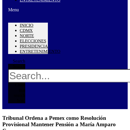
Menu
INICIO
CDMX
NORTE
ELECCIONES
PRESIDENCIA
ENTRETENIMIENTO
Search
Search
Close
this
search
box.
Tribunal Ordena a Pemex como Resolución
Provisional Mantener Pensión a María Amparo