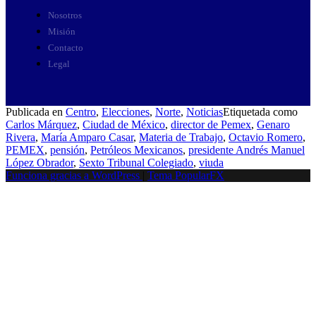
Nosotros
Misión
Contacto
Legal
Publicada en
Centro
,
Elecciones
,
Norte
,
Noticias
Etiquetada como
Carlos Márquez
,
Ciudad de México
,
director de Pemex
,
Genaro
Rivera
,
María Amparo Casar
,
Materia de Trabajo
,
Octavio Romero
,
PEMEX
,
pensión
,
Petróleos Mexicanos
,
presidente Andrés Manuel
López Obrador
,
Sexto Tribunal Colegiado
,
viuda
Funciona gracias a WordPress
|
Tema PopularFX