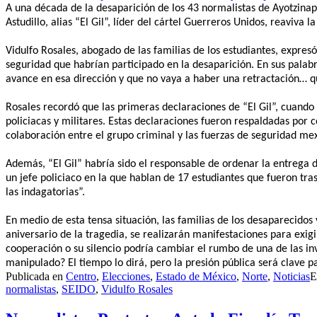
A una década de la desaparición de los 43 normalistas de Ayotzinapa
Astudillo, alias “El Gil”, líder del cártel Guerreros Unidos, reavi
Vidulfo Rosales, abogado de las familias de los estudiantes, expres
seguridad que habrían participado en la desaparición. En sus palabra
avance en esa dirección y que no vaya a haber una retractación… qu
Rosales recordó que las primeras declaraciones de “El Gil”, cuando
policiacas y militares. Estas declaraciones fueron respaldadas por 
colaboración entre el grupo criminal y las fuerzas de seguridad me
Además, “El Gil” habría sido el responsable de ordenar la entrega 
un jefe policiaco en la que hablan de 17 estudiantes que fueron t
las indagatorias”.
En medio de esta tensa situación, las familias de los desaparecido
aniversario de la tragedia, se realizarán manifestaciones para exigir
cooperación o su silencio podría cambiar el rumbo de una de las inv
manipulado? El tiempo lo dirá, pero la presión pública será clave p
Publicada en
Centro
,
Elecciones
,
Estado de México
,
Norte
,
Noticias
E
normalistas
,
SEIDO
,
Vidulfo Rosales