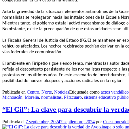
congestionamiento y caos en la vialidad.
Ante la gravedad de la situación, elementos antimotines de la Guardi
normalistas se replegaron hacia las instalaciones de la Escuela No
Mientras tanto, el gobierno estatal activó mecanismos de diálogo co
No obstante, existe la preocupación de que estas unidades sean uti
La Fiscalía General de Justicia del Estado (FGJE) se mantiene en esp
vehículos afectados. Los hechos registrados podrían derivar en la c
vías federales de comunicación.
El ambiente en Tiripetío sigue siendo tenso, mientras las autoridad
refleja el descontento persistente de los normalistas respecto a la
protestas en los últimos años. En este escenario de incertidumbre, 
posibilidad de nuevos bloqueos y acciones radicales en la región.
Publicada en
Centro
,
Norte
,
Noticias
Etiquetada como
actos vandálico
Michoacán
,
Morelia
,
normalistas
,
Pátzcuaro
,
sistema educativo públic
“El Gil”: La clave para descubrir la verd
Publicada el
7 septiembre, 2024
7 septiembre, 2024
por
CuestionesdeP