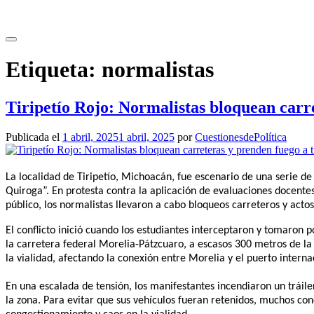
Saltar
al
contenido
Etiqueta:
normalistas
Tiripetío Rojo: Normalistas bloquean carre
Publicada el
1 abril, 2025
1 abril, 2025
por
CuestionesdePolítica
La localidad de Tiripetío, Michoacán, fue escenario de una serie d
Quiroga”. En protesta contra la aplicación de evaluaciones docente
público, los normalistas llevaron a cabo bloqueos carreteros y actos
El conflicto inició cuando los estudiantes interceptaron y tomaron 
la carretera federal Morelia-Pátzcuaro, a escasos 300 metros de la
la vialidad, afectando la conexión entre Morelia y el puerto intern
En una escalada de tensión, los manifestantes incendiaron un tráile
la zona. Para evitar que sus vehículos fueran retenidos, muchos c