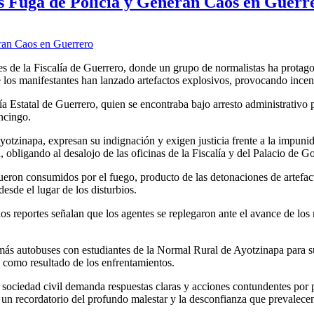
as Fuga de Policía y Generan Caos en Guerr
nes de la Fiscalía de Guerrero, donde un grupo de normalistas ha protago
 los manifestantes han lanzado artefactos explosivos, provocando incen
a Estatal de Guerrero, quien se encontraba bajo arresto administrativo
ncingo.
otzinapa, expresan su indignación y exigen justicia frente a la impunid
obligando al desalojo de las oficinas de la Fiscalía y del Palacio de Go
 fueron consumidos por el fuego, producto de las detonaciones de artefa
sde el lugar de los disturbios.
s reportes señalan que los agentes se replegaron ante el avance de los m
e más autobuses con estudiantes de la Normal Rural de Ayotzinapa para 
s como resultado de los enfrentamientos.
 sociedad civil demanda respuestas claras y acciones contundentes por pa
es un recordatorio del profundo malestar y la desconfianza que prevalecen