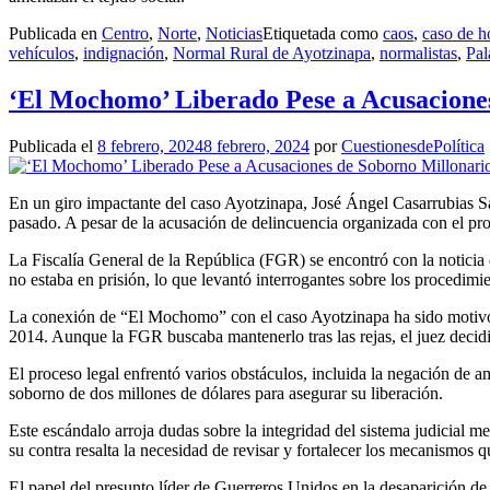
Publicada en
Centro
,
Norte
,
Noticias
Etiquetada como
caos
,
caso de h
vehículos
,
indignación
,
Normal Rural de Ayotzinapa
,
normalistas
,
Pal
‘El Mochomo’ Liberado Pese a Acusacione
Publicada el
8 febrero, 2024
8 febrero, 2024
por
CuestionesdePolítica
En un giro impactante del caso Ayotzinapa, José Ángel Casarrubias S
pasado. A pesar de la acusación de delincuencia organizada con el prop
La Fiscalía General de la República (FGR) se encontró con la noticia
no estaba en prisión, lo que levantó interrogantes sobre los procedimie
La conexión de “El Mochomo” con el caso Ayotzinapa ha sido motivo 
2014. Aunque la FGR buscaba mantenerlo tras las rejas, el juez decidi
El proceso legal enfrentó varios obstáculos, incluida la negación d
soborno de dos millones de dólares para asegurar su liberación.
Este escándalo arroja dudas sobre la integridad del sistema judicial m
su contra resalta la necesidad de revisar y fortalecer los mecanismos q
El papel del presunto líder de Guerreros Unidos en la desaparición de 