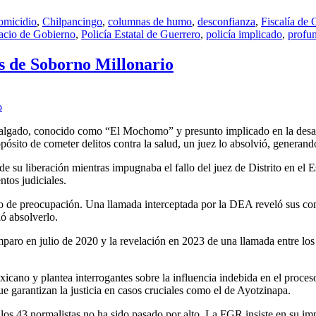
omicidio
,
Chilpancingo
,
columnas de humo
,
desconfianza
,
Fiscalía de 
acio de Gobierno
,
Policía Estatal de Guerrero
,
policía implicado
,
profun
s de Soborno Millonario
algado, conocido como “El Mochomo” y presunto implicado en la desapari
ósito de cometer delitos contra la salud, un juez lo absolvió, generand
 de su liberación mientras impugnaba el fallo del juez de Distrito en 
ntos judiciales.
de preocupación. Una llamada interceptada por la DEA reveló sus conv
ó absolverlo.
e amparo en julio de 2020 y la revelación en 2023 de una llamada entre
exicano y plantea interrogantes sobre la influencia indebida en el proc
ue garantizan la justicia en casos cruciales como el de Ayotzinapa.
los 43 normalistas no ha sido pasado por alto. La FGR insiste en su imp