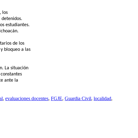
 los
 detenidos.
os estudiantes.
Michoacán.
tarios de los
 y bloqueo a las
n. La situación
 constantes
te ante la
al
,
evaluaciones docentes
,
FGJE
,
Guardia Civil
,
localidad
,