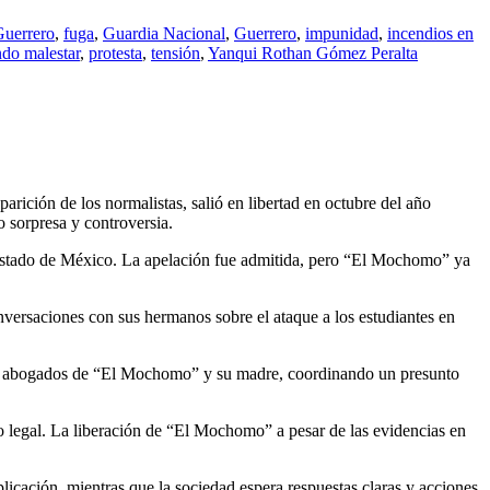
Guerrero
,
fuga
,
Guardia Nacional
,
Guerrero
,
impunidad
,
incendios en
do malestar
,
protesta
,
tensión
,
Yanqui Rothan Gómez Peralta
ción de los normalistas, salió en libertad en octubre del año
o sorpresa y controversia.
el Estado de México. La apelación fue admitida, pero “El Mochomo” ya
ersaciones con sus hermanos sobre el ataque a los estudiantes en
 los abogados de “El Mochomo” y su madre, coordinando un presunto
eso legal. La liberación de “El Mochomo” a pesar de las evidencias en
licación, mientras que la sociedad espera respuestas claras y acciones