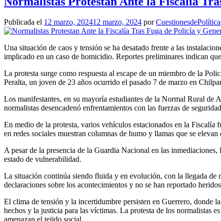
Normalistas Protestan Ante la Fiscalía Tr
Publicada el
12 marzo, 2024
12 marzo, 2024
por
CuestionesdePolítica
Una situación de caos y tensión se ha desatado frente a las instalacio
implicado en un caso de homicidio. Reportes preliminares indican que
La protesta surge como respuesta al escape de un miembro de la Policí
Peralta, un joven de 23 años ocurrido el pasado 7 de marzo en Chilpa
Los manifestantes, en su mayoría estudiantes de la Normal Rural de Ay
normalistas desencadenó enfrentamientos con las fuerzas de seguridad, 
En medio de la protesta, varios vehículos estacionados en la Fiscalía
en redes sociales muestran columnas de humo y llamas que se elevan de
A pesar de la presencia de la Guardia Nacional en las inmediaciones, lo
estado de vulnerabilidad.
La situación continúa siendo fluida y en evolución, con la llegada d
declaraciones sobre los acontecimientos y no se han reportado herido
El clima de tensión y la incertidumbre persisten en Guerrero, donde la
hechos y la justicia para las víctimas. La protesta de los normalistas 
amenazan el tejido social.