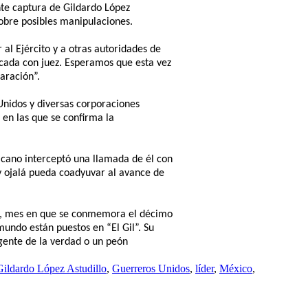
nte captura de Gildardo López
sobre posibles manipulaciones.
al Ejército y a otras autoridades de
ficada con juez. Esperamos que esta vez
aración”.
Unidos y diversas corporaciones
 en las que se confirma la
xicano interceptó una llamada de él con
y ojalá pueda coadyuvar al avance de
bre, mes en que se conmemora el décimo
 mundo están puestos en “El Gil”. Su
agente de la verdad o un peón
Gildardo López Astudillo
,
Guerreros Unidos
,
líder
,
México
,