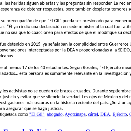
, las heridas siguen abiertas y las preguntas sin responder. La recie
va la esperanza de obtener respuestas, pero también despierta temores 
ó su preocupación de que “El Gil” pueda ser presionado para exonerar 
s, “Él ya rindió una declaración en sede ministerial la cual fue rati
e no sea que lo coaccionen para efectos de que él modifique su decl
 fue detenido en 2015, ya señalaban la complicidad entre Guerreros 
conversaciones interceptadas por la DEA y proporcionadas a la SEIDO,
xicanas.
de al menos 17 de los 43 estudiantes. Según Rosales, “El Ejército me
rasladados… esta persona es sumamente relevante en la investigación 
s y los activistas no se quedan de brazos cruzados. Durante septiem
 justicia y evitar que se silencie la verdad. Los ojos de México y del
estigaciones más oscuras en la historia reciente del país. ¿Será un 
ara asegurar que se haga justicia.
tiquetada como
"El Gil"
,
abogado
,
Ayotzinapa
,
cártel
,
DEA
,
Ejército
,