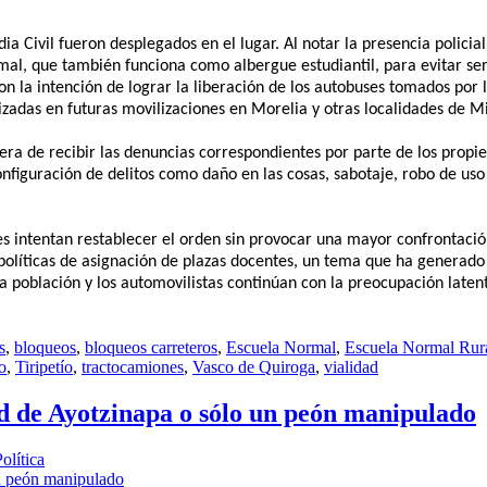
a Civil fueron desplegados en el lugar. Al notar la presencia policial,
rmal, que también funciona como albergue estudiantil, para evitar ser
n la intención de lograr la liberación de los autobuses tomados por l
lizadas en futuras movilizaciones en Morelia y otras localidades de 
era de recibir las denuncias correspondientes por parte de los propie
onfiguración de delitos como daño en las cosas, sabotaje, robo de uso
es intentan restablecer el orden sin provocar una mayor confrontació
s políticas de asignación de plazas docentes, un tema que ha generado
la población y los automovilistas continúan con la preocupación laten
s
,
bloqueos
,
bloqueos carreteros
,
Escuela Normal
,
Escuela Normal Rur
o
,
Tiripetío
,
tractocamiones
,
Vasco de Quiroga
,
vialidad
ad de Ayotzinapa o sólo un peón manipulado
olítica