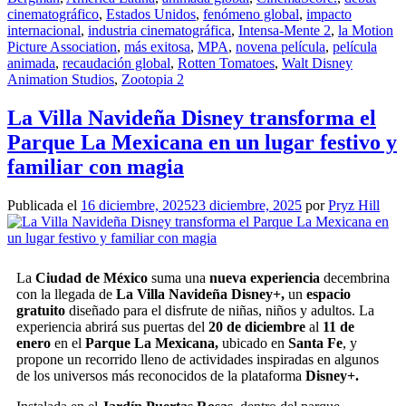
cinematográfico
,
Estados Unidos
,
fenómeno global
,
impacto
internacional
,
industria cinematográfica
,
Intensa-Mente 2
,
la Motion
Picture Association
,
más exitosa
,
MPA
,
novena película
,
película
animada
,
recaudación global
,
Rotten Tomatoes
,
Walt Disney
Animation Studios
,
Zootopia 2
La Villa Navideña Disney transforma el
Parque La Mexicana en un lugar festivo y
familiar con magia
Publicada el
16 diciembre, 2025
23 diciembre, 2025
por
Pryz Hill
La
Ciudad de México
suma una
nueva experiencia
decembrina
con la llegada de
La Villa Navideña Disney+,
un
espacio
gratuito
diseñado para el disfrute de niñas, niños y adultos. La
experiencia abrirá sus puertas del
20 de diciembre
al
11 de
enero
en el
Parque La Mexicana,
ubicado en
Santa Fe
, y
propone un recorrido lleno de actividades inspiradas en algunos
de los universos más reconocidos de la plataforma
Disney+.