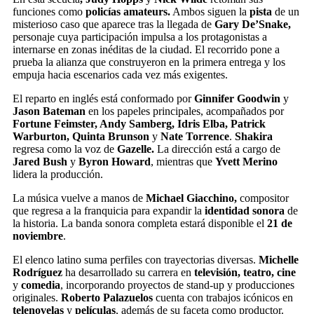
funciones como
policías amateurs.
Ambos siguen la
pista
de un
misterioso caso que aparece tras la llegada de
Gary De’Snake,
personaje cuya participación impulsa a los protagonistas a
internarse en zonas inéditas de la ciudad. El recorrido pone a
prueba la alianza que construyeron en la primera entrega y los
empuja hacia escenarios cada vez más exigentes.
El reparto en inglés está conformado por
Ginnifer Goodwin
y
Jason Bateman
en los papeles principales, acompañados por
Fortune Feimster, Andy Samberg, Idris Elba, Patrick
Warburton, Quinta Brunson
y
Nate Torrence
.
Shakira
regresa como la voz de
Gazelle.
La dirección está a cargo de
Jared Bush
y
Byron Howard
, mientras que
Yvett Merino
lidera la producción.
La música vuelve a manos de
Michael Giacchino,
compositor
que regresa a la franquicia para expandir la
identidad sonora
de
la historia. La banda sonora completa estará disponible el
21 de
noviembre
.
El elenco latino suma perfiles con trayectorias diversas.
Michelle
Rodríguez
ha desarrollado su carrera en
televisión, teatro, cine
y
comedia
, incorporando proyectos de stand-up y producciones
originales.
Roberto Palazuelos
cuenta con trabajos icónicos en
telenovelas
y
películas
, además de su faceta como productor.