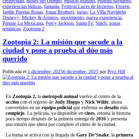
creatividad
,
dioses del Olimpo
,
espacio gratuito
,
espíritu navideño
,
experiencias lúdicas
,
fantasía
,
Festival Luces de Invierno
,
Frozen
,
Jardín Puertas Rosas
,
Jonas Brothers
,
juego
,
La Villa Navideña
Disney+
,
Mickey & Amigos
,
movimiento
,
nueva experiencia
,
Parque La Mexicana
,
Percy Jackson
,
Santa Fe
,
Stitch
,
zonas
temáticas
,
Zootopia 2
Zootopia 2: La misión que sacude a la
ciudad y pone a prueba al dúo más
querido
Publicada el
1 diciembre, 2025
6 diciembre, 2025
por
Pryz Hill
En
Zootopia 2,
la
metrópoli animal
vuelve al centro de la
acción
con el regreso de
Judy Hopps
y
Nick Wilde
, ahora
convertidos en un
equipo policial
que enfrenta su
desafío
más
complejo
. La película, ya disponible en
cines
, retoma la historia
poco tiempo después de la primera entrega de
2016
y presenta
una misión que altera por completo el ritmo de la ciudad.
La trama se activa con la llegada de
Gary De’Snake
, la
primera