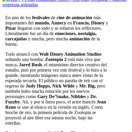
En uno de los
festivales
de
cine de animación
más
importantes del
mundo, Annecy
en
Francia, Disney
y
Pixar
llegaron con todo y se robaron los reflectores.
Literalmente fue un día de
emociones, nostalgia,
carcajadas
y mucha, pero mucha
animación
de la
buena.
Todo arrancó con
Walt Disney Animation Studios
soltando una bomba:
Zootopia 2
está más viva que
nunca
. Jared Bush
, el mismísimo director creativo del
estudio, pisó por primera vez este festival y lo hizo a lo
grande, mostrando imágenes nunca antes vistas de la
esperada secuela. El público no paraba de reír con el
regreso de
Judy Hopps, Nick Wilde
y
Mr. Big,
pero
también hubo mucha emoción por los nuevos
personajes como
Gary De’Snake, Nibbles
y
Dr.
Fuzzby
. Ah, y por si fuera poco, el actor francés
Jean
Reno
se une al elenco en la versión en inglés. Como
broche de oro, la primera película de Zootopia se
proyectó al aire libre esa misma noche, bajo las
estrellas.