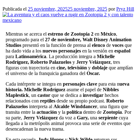
Publicada el
25 noviembre, 2025
25 noviembre, 2025
por
Pryz Hill
Mientras se acerca el
estreno
de Zootopia 2
en
México
,
programado para el
27 de noviembre, Walt Disney Animation
Studios
presentó en la función de prensa al
elenco
de
voces
que
ha dado vida a los
nuevos personajes
en la versión en
español
para
Latinoamérica
. La producción integra a
Michelle
Rodríguez, Roberto Palazuelos
y
Jerry Velázquez
, tres
figuras con trayectoria en
cine, televisión
y
doblaje
que amplían
el universo de la franquicia ganadora del
Oscar.
Cada intérprete se integra en
personajes clave
para esta n
ueva
historia. Michelle Rodríguez
asume el papel de
Nibbles
Maplestick
, un
castor
que se dedica a
investigar
hechos
relacionados con
reptiles
desde su propio podcast.
Roberto
Palazuelos
interpreta al
Alcalde Winddancer
, una figura que
transita entre la
actuación
y la
política
dentro de
Zootopia
. Por
su parte,
Jerry Velázquez
da voz a
Gary,
una
serpiente
cuya
llegada a la metrópolis animal provoca una serie de eventos que
desencadenan la nueva trama.
En esta secuela
, Judy Hopps
y
Nick Wilde
retoman sus