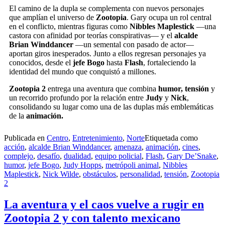
El camino de la dupla se complementa con nuevos personajes
que amplían el universo de
Zootopia
. Gary ocupa un rol central
en el conflicto, mientras figuras como
Nibbles Maplestick
—una
castora con afinidad por teorías conspirativas— y el
alcalde
Brian Winddancer
—un semental con pasado de actor—
aportan giros inesperados. Junto a ellos regresan personajes ya
conocidos, desde el
jefe Bogo
hasta
Flash
, fortaleciendo la
identidad del mundo que conquistó a millones.
Zootopia 2
entrega una aventura que combina
humor, tensión
y
un recorrido profundo por la relación entre
Judy
y
Nick
,
consolidando su lugar como una de las duplas más emblemáticas
de la
animación.
Publicada en
Centro
,
Entretenimiento
,
Norte
Etiquetada como
acción
,
alcalde Brian Winddancer
,
amenaza
,
animación
,
cines
,
complejo
,
desafío
,
dualidad
,
equipo policial
,
Flash
,
Gary De’Snake
,
humor
,
jefe Bogo
,
Judy Hopps
,
metrópoli animal
,
Nibbles
Maplestick
,
Nick Wilde
,
obstáculos
,
personalidad
,
tensión
,
Zootopia
2
La aventura y el caos vuelve a rugir en
Zootopia 2 y con talento mexicano