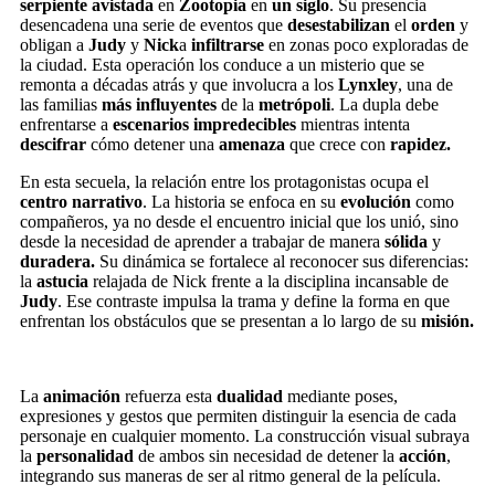
serpiente avistada
en
Zootopia
en
un siglo
. Su presencia
desencadena una serie de eventos que
desestabilizan
el
orden
y
obligan a
Judy
y
Nick
a
infiltrarse
en zonas poco exploradas de
la ciudad. Esta operación los conduce a un misterio que se
remonta a décadas atrás y que involucra a los
Lynxley
, una de
las familias
más influyentes
de la
metrópoli
. La dupla debe
enfrentarse a
escenarios impredecibles
mientras intenta
descifrar
cómo detener una
amenaza
que crece con
rapidez.
En esta secuela, la relación entre los protagonistas ocupa el
centro narrativo
. La historia se enfoca en su
evolución
como
compañeros, ya no desde el encuentro inicial que los unió, sino
desde la necesidad de aprender a trabajar de manera
sólida
y
duradera.
Su dinámica se fortalece al reconocer sus diferencias:
la
astucia
relajada de Nick frente a la disciplina incansable de
Judy
. Ese contraste impulsa la trama y define la forma en que
enfrentan los obstáculos que se presentan a lo largo de su
misión.
La
animación
refuerza esta
dualidad
mediante poses,
expresiones y gestos que permiten distinguir la esencia de cada
personaje en cualquier momento. La construcción visual subraya
la
personalidad
de ambos sin necesidad de detener la
acción
,
integrando sus maneras de ser al ritmo general de la película.