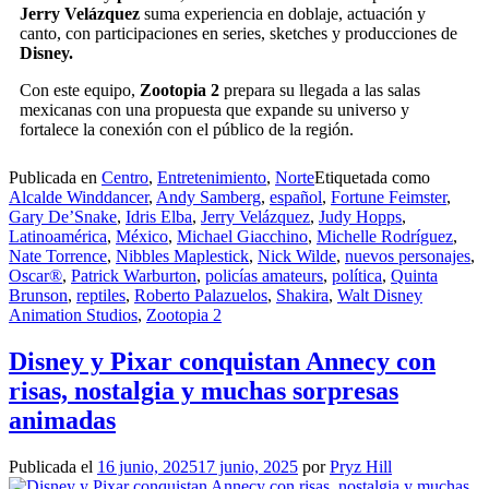
Jerry Velázquez
suma experiencia en doblaje, actuación y
canto, con participaciones en series, sketches y producciones de
Disney.
Con este equipo,
Zootopia 2
prepara su llegada a las salas
mexicanas con una propuesta que expande su universo y
fortalece la conexión con el público de la región.
Publicada en
Centro
,
Entretenimiento
,
Norte
Etiquetada como
Alcalde Winddancer
,
Andy Samberg
,
español
,
Fortune Feimster
,
Gary De’Snake
,
Idris Elba
,
Jerry Velázquez
,
Judy Hopps
,
Latinoamérica
,
México
,
Michael Giacchino
,
Michelle Rodríguez
,
Nate Torrence
,
Nibbles Maplestick
,
Nick Wilde
,
nuevos personajes
,
Oscar®
,
Patrick Warburton
,
policías amateurs
,
política
,
Quinta
Brunson
,
reptiles
,
Roberto Palazuelos
,
Shakira
,
Walt Disney
Animation Studios
,
Zootopia 2
Disney y Pixar conquistan Annecy con
risas, nostalgia y muchas sorpresas
animadas
Publicada el
16 junio, 2025
17 junio, 2025
por
Pryz Hill