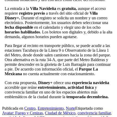
La entrada a la
Villa Navideña
es
gratuita,
aunque el acceso
requiere
registro previo
a través del sitio oficial de
Villa
Disney+.
Durante el registro se solicita un nombre y un correo
electrónico. Posteriormente, los usuarios deben seleccionar una
fecha disponible
en el calendario y elegir uno de los ocho
horarios habilitados
. Los boletos son digitales y, debido a la alta
demanda, algunos horarios pueden agotarse.
Para llegar al recinto en transporte público, se puede acudir a las
estaciones Tacubaya de la Línea 9 o Observatorio de la Línea 1
del Metro, desde donde salen camiones hacia la zona del parque.
Otra alternativa es la ruta 34-A, que parte del Metro Balderas y
permite descender en la glorieta de Luis Barragán para continuar
a pie. De acuerdo con información oficial, el
Parque La
Mexicana
no cuenta actualmente con estacionamiento.
Con esta propuesta,
Disney+
ofrece una
experiencia navideña
accesible que reúne
entretenimiento, actividad física
y
convivencia familiar en uno de los espacios abiertos más
emblemáticos de la ciudad durante la
temporada decembrina.
Publicada en
Centro
,
Entretenimiento
,
Norte
Etiquetada como
Avatar: Fuego y Cenizas
,
Ciudad de México
,
convivencia familiar
,