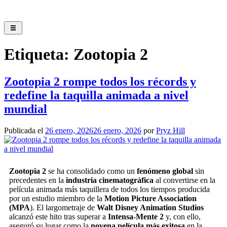
Etiqueta:
Zootopia 2
Zootopia 2 rompe todos los récords y
redefine la taquilla animada a nivel
mundial
Publicada el
26 enero, 2026
26 enero, 2026
por
Pryz Hill
Zootopia 2
se ha consolidado como un
fenómeno global
sin
precedentes en la
industria cinematográfica
al convertirse en la
película animada más taquillera de todos los tiempos producida
por un estudio miembro de la
Motion Picture Association
(MPA
). El largometraje de
Walt Disney Animation Studios
alcanzó este hito tras superar a
Intensa-Mente 2
y, con ello,
aseguró su lugar como la
novena película más exitosa
en la