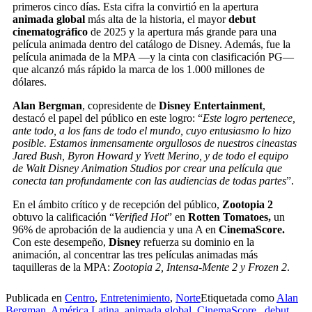
primeros cinco días. Esta cifra la convirtió en la apertura
animada global
más alta de la historia, el mayor
debut
cinematográfico
de 2025 y la apertura más grande para una
película animada dentro del catálogo de Disney. Además, fue la
película animada de la MPA —y la cinta con clasificación PG—
que alcanzó más rápido la marca de los 1.000 millones de
dólares.
Alan Bergman
, copresidente de
Disney Entertainment
,
destacó el papel del público en este logro: “
Este logro pertenece,
ante todo, a los fans de todo el mundo, cuyo entusiasmo lo hizo
posible. Estamos inmensamente orgullosos de nuestros cineastas
Jared Bush, Byron Howard y Yvett Merino, y de todo el equipo
de Walt Disney Animation Studios por crear una película que
conecta tan profundamente con las audiencias de todas partes
”.
En el ámbito crítico y de recepción del público,
Zootopia 2
obtuvo la calificación “
Verified Hot
” en
Rotten Tomatoes,
un
96% de aprobación de la audiencia y una A en
CinemaScore.
Con este desempeño,
Disney
refuerza su dominio en la
animación, al concentrar las tres películas animadas más
taquilleras de la MPA:
Zootopia 2, Intensa-Mente 2 y Frozen 2
.
Publicada en
Centro
,
Entretenimiento
,
Norte
Etiquetada como
Alan
Bergman
,
América Latina
,
animada global
,
CinemaScore.
,
debut