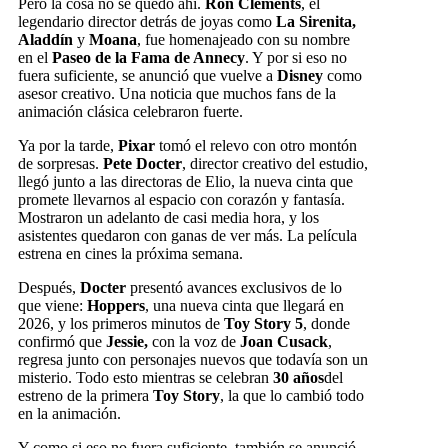
Pero la cosa no se quedó ahí.
Ron Clements
, el
legendario director detrás de joyas como
La Sirenita,
Aladdín
y
Moana
, fue homenajeado con su nombre
en el
Paseo de la Fama de Annecy
. Y por si eso no
fuera suficiente, se anunció que vuelve a
Disney
como
asesor creativo. Una noticia que muchos fans de la
animación clásica celebraron fuerte.
Ya por la tarde,
Pixar
tomó el relevo con otro montón
de sorpresas.
Pete Docter
, director creativo del estudio,
llegó junto a las directoras de Elio, la nueva cinta que
promete llevarnos al espacio con corazón y fantasía.
Mostraron un adelanto de casi media hora, y los
asistentes quedaron con ganas de ver más. La película
estrena en cines la próxima semana.
Después,
Docter
presentó avances exclusivos de lo
que viene:
Hoppers
, una nueva cinta que llegará en
2026, y los primeros minutos de
Toy Story 5
, donde
confirmó que
Jessie,
con la voz de
Joan Cusack
,
regresa junto con personajes nuevos que todavía son un
misterio. Todo esto mientras se celebran
30 años
del
estreno de la primera
Toy Story
, la que lo cambió todo
en la animación.
Y como si eso no fuera suficiente, también se anunció