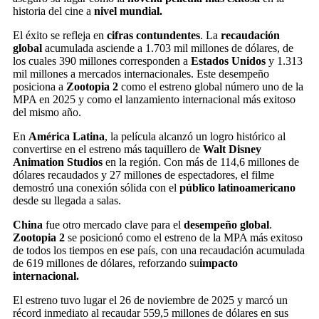
historia del cine a
nivel mundial.
El éxito se refleja en
cifras contundentes
. La
recaudación
global
acumulada asciende a 1.703 mil millones de dólares, de
los cuales 390 millones corresponden a
Estados Unidos
y 1.313
mil millones a mercados internacionales. Este desempeño
posiciona a
Zootopia 2
como el estreno global número uno de la
MPA en 2025 y como el lanzamiento internacional más exitoso
del mismo año.
En
América Latina
, la película alcanzó un logro histórico al
convertirse en el estreno más taquillero de
Walt Disney
Animation Studios
en la región. Con más de 114,6 millones de
dólares recaudados y 27 millones de espectadores, el filme
demostró una conexión sólida con el
público latinoamericano
desde su llegada a salas.
China
fue otro mercado clave para el
desempeño global
.
Zootopia 2
se posicionó como el estreno de la MPA más exitoso
de todos los tiempos en ese país, con una recaudación acumulada
de 619 millones de dólares, reforzando su
impacto
internacional.
El estreno tuvo lugar el 26 de noviembre de 2025 y marcó un
récord inmediato al recaudar 559,5 millones de dólares en sus