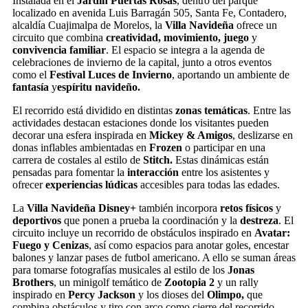
Instalada en el
Jardín Puertas Rosas
, dentro del parque
localizado en avenida Luis Barragán 505, Santa Fe, Contadero,
alcaldía Cuajimalpa de Morelos, la
Villa Navideña
ofrece un
circuito que combina
creatividad, movimiento, juego
y
convivencia familiar
. El espacio se integra a la agenda de
celebraciones de invierno de la capital, junto a otros eventos
como el
Festival Luces de Invierno
, aportando un ambiente de
fantasía
y
espíritu navideño.
El recorrido está dividido en distintas
zonas temáticas
. Entre las
actividades destacan estaciones donde los visitantes pueden
decorar una esfera inspirada en
Mickey & Amigos
, deslizarse en
donas inflables ambientadas en
Frozen
o participar en una
carrera de costales al estilo de
Stitch.
Estas dinámicas están
pensadas para fomentar la
interacción
entre los asistentes y
ofrecer
experiencias lúdicas
accesibles para todas las edades.
La
Villa Navideña Disney+
también incorpora
retos físicos
y
deportivos
que ponen a prueba la coordinación y la
destreza
. El
circuito incluye un recorrido de obstáculos inspirado en
Avatar:
Fuego y Cenizas
, así como espacios para anotar goles, encestar
balones y lanzar pases de futbol americano. A ello se suman áreas
para tomarse fotografías musicales al estilo de los
Jonas
Brothers
, un minigolf temático de
Zootopia 2
y un rally
inspirado en
Percy Jackson
y los dioses del
Olimpo,
que
combina obstáculos y tiro con arco como cierre del recorrido.