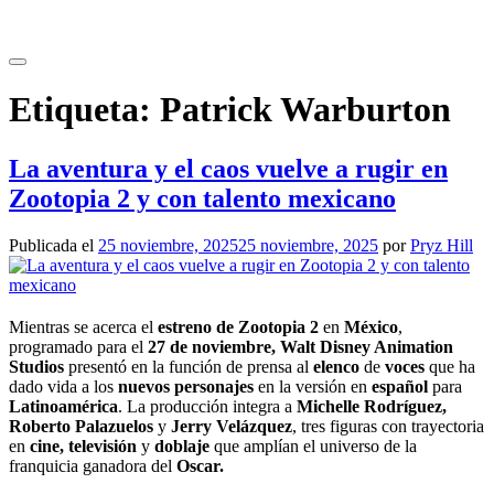
Saltar
al
contenido
Etiqueta:
Patrick Warburton
La aventura y el caos vuelve a rugir en
Zootopia 2 y con talento mexicano
Publicada el
25 noviembre, 2025
25 noviembre, 2025
por
Pryz Hill
Mientras se acerca el
estreno
de Zootopia 2
en
México
,
programado para el
27 de noviembre, Walt Disney Animation
Studios
presentó en la función de prensa al
elenco
de
voces
que ha
dado vida a los
nuevos personajes
en la versión en
español
para
Latinoamérica
. La producción integra a
Michelle Rodríguez,
Roberto Palazuelos
y
Jerry Velázquez
, tres figuras con trayectoria
en
cine, televisión
y
doblaje
que amplían el universo de la
franquicia ganadora del
Oscar.