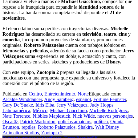
La música vuelve a manos de
Michael Giacchino,
compositor que
regresa a la franquicia para expandir la
identidad sonora
de la
historia. La banda sonora completa estará disponible el
21 de
noviembre
.
El elenco latino suma perfiles con trayectorias diversas.
Michelle
Rodríguez
ha desarrollado su carrera en
televisión, teatro, cine
y
comedia
, incorporando proyectos de stand-up y producciones
originales.
Roberto Palazuelos
cuenta con trabajos icónicos en
telenovelas
y
películas
, además de su faceta como productor.
Jerry
Velázquez
suma experiencia en doblaje, actuación y canto, con
participaciones en series, sketches y producciones de
Disney.
Con este equipo,
Zootopia 2
prepara su llegada a las salas
mexicanas con una propuesta que expande su universo y fortalece la
conexión con el público de la región.
Publicada en
Centro
,
Entretenimiento
,
Norte
Etiquetada como
Alcalde Winddancer
,
Andy Samberg
,
español
,
Fortune Feimster
,
Gary De’Snake
,
Idris Elba
,
Jerry Velázquez
,
Judy Hopps
,
Latinoamérica
,
México
,
Michael Giacchino
,
Michelle Rodríguez
,
Nate Torrence
,
Nibbles Maplestick
,
Nick Wilde
,
nuevos personajes
,
Oscar®
,
Patrick Warburton
,
policías amateurs
,
política
,
Quinta
Brunson
,
reptiles
,
Roberto Palazuelos
,
Shakira
,
Walt Disney
Animation Studios
,
Zootopia 2