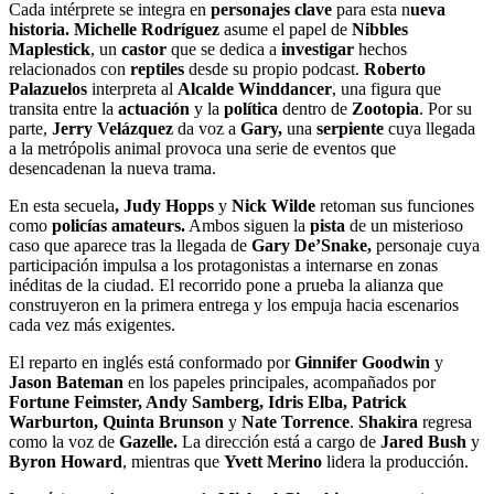
Cada intérprete se integra en
personajes clave
para esta n
ueva
historia. Michelle Rodríguez
asume el papel de
Nibbles
Maplestick
, un
castor
que se dedica a
investigar
hechos
relacionados con
reptiles
desde su propio podcast.
Roberto
Palazuelos
interpreta al
Alcalde Winddancer
, una figura que
transita entre la
actuación
y la
política
dentro de
Zootopia
. Por su
parte,
Jerry Velázquez
da voz a
Gary,
una
serpiente
cuya llegada
a la metrópolis animal provoca una serie de eventos que
desencadenan la nueva trama.
En esta secuela
, Judy Hopps
y
Nick Wilde
retoman sus funciones
como
policías amateurs.
Ambos siguen la
pista
de un misterioso
caso que aparece tras la llegada de
Gary De’Snake,
personaje cuya
participación impulsa a los protagonistas a internarse en zonas
inéditas de la ciudad. El recorrido pone a prueba la alianza que
construyeron en la primera entrega y los empuja hacia escenarios
cada vez más exigentes.
El reparto en inglés está conformado por
Ginnifer Goodwin
y
Jason Bateman
en los papeles principales, acompañados por
Fortune Feimster, Andy Samberg, Idris Elba, Patrick
Warburton, Quinta Brunson
y
Nate Torrence
.
Shakira
regresa
como la voz de
Gazelle.
La dirección está a cargo de
Jared Bush
y
Byron Howard
, mientras que
Yvett Merino
lidera la producción.