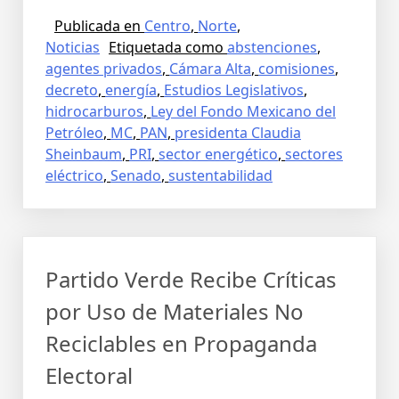
Publicada en
Centro
,
Norte
,
Noticias
Etiquetada como
abstenciones
,
agentes privados
,
Cámara Alta
,
comisiones
,
decreto
,
energía
,
Estudios Legislativos
,
hidrocarburos
,
Ley del Fondo Mexicano del
Petróleo
,
MC
,
PAN
,
presidenta Claudia
Sheinbaum
,
PRI
,
sector energético
,
sectores
eléctrico
,
Senado
,
sustentabilidad
Partido Verde Recibe Críticas
por Uso de Materiales No
Reciclables en Propaganda
Electoral