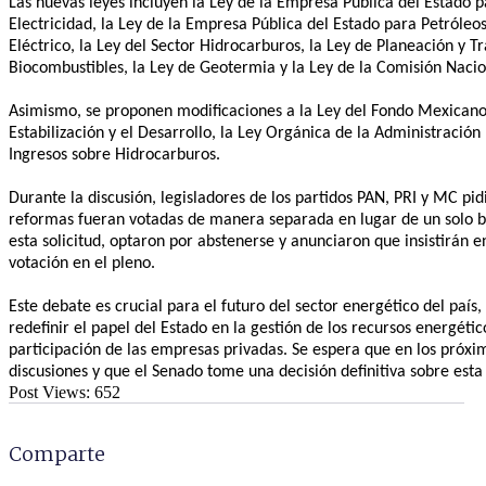
Las nuevas leyes incluyen la Ley de la Empresa Pública del Estado 
Electricidad, la Ley de la Empresa Pública del Estado para Petróleo
Eléctrico, la Ley del Sector Hidrocarburos, la Ley de Planeación y Tr
Biocombustibles, la Ley de Geotermia y la Ley de la Comisión Nacio
Asimismo, se proponen modificaciones a la Ley del Fondo Mexicano 
Estabilización y el Desarrollo, la Ley Orgánica de la Administración 
Ingresos sobre Hidrocarburos.
Durante la discusión, legisladores de los partidos PAN, PRI y MC pid
reformas fueran votadas de manera separada en lugar de un solo b
esta solicitud, optaron por abstenerse y anunciaron que insistirán e
votación en el pleno.
Este debate es crucial para el futuro del sector energético del país
redefinir el papel del Estado en la gestión de los recursos energétic
participación de las empresas privadas. Se espera que en los próxi
discusiones y que el Senado tome una decisión definitiva sobre esta
Post Views:
652
Comparte