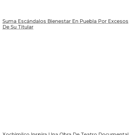
Suma Escándalos Bienestar En Puebla Por Excesos
De Su Titular
Xochimilco Inspira Una Obra De Teatro Documental