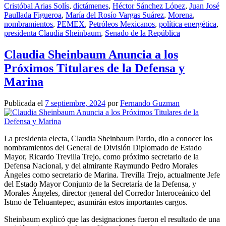
Cristóbal Arias Solís
,
dictámenes
,
Héctor Sánchez López
,
Juan José
Paullada Figueroa
,
María del Rosío Vargas Suárez
,
Morena
,
nombramientos
,
PEMEX
,
Petróleos Mexicanos
,
política energética
,
presidenta Claudia Sheinbaum
,
Senado de la República
Claudia Sheinbaum Anuncia a los
Próximos Titulares de la Defensa y
Marina
Publicada el
7 septiembre, 2024
por
Fernando Guzman
La presidenta electa, Claudia Sheinbaum Pardo, dio a conocer los
nombramientos del General de División Diplomado de Estado
Mayor, Ricardo Trevilla Trejo, como próximo secretario de la
Defensa Nacional, y del almirante Raymundo Pedro Morales
Ángeles como secretario de Marina. Trevilla Trejo, actualmente Jefe
del Estado Mayor Conjunto de la Secretaría de la Defensa, y
Morales Ángeles, director general del Corredor Interoceánico del
Istmo de Tehuantepec, asumirán estos importantes cargos.
Sheinbaum explicó que las designaciones fueron el resultado de una