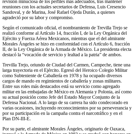
revisión minuciosa de los perfiles más adecuados, tras mantener
reuniones con los actuales secretarios de Defensa, Luis Cresencio
Sandoval, y de Marina, José Rafael Ojeda Durán, a quienes
agradeció por su labor y compromiso.
Según el comunicado oficial, el nombramiento de Trevilla Trejo se
realizó conforme al Artículo 14, fracción I, de la Ley Orgánica del
Ejército y Fuerza Aérea Mexicanos, mientras que el del almirante
Morales Ángeles se hizo en conformidad con el Artículo 6, fracción
II, de la Ley Orgánica de la Armada de México. La presidenta electa
destacó la “vocación de servicio y lealtad a la patria” de ambos.
Trevilla Trejo, oriundo de Ciudad del Carmen, Campeche, tiene una
larga trayectoria en el Ejército. Egresó del Heroico Colegio Militar
como Subteniente de Caballería en 1978 y ha ocupado diversos
cargos de mando en regimientos de caballería y zonas militares.
Entre sus roles más destacados está su servicio como agregado
militar en las embajadas de México en Alemania y Polonia, así como
su actual posición como Jefe del Estado Mayor Conjunto de la
Defensa Nacional. A lo largo de su carrera ha sido condecorado en
varias ocasiones, incluyendo reconocimientos por su perseverancia y
por su participación en la campaña contra el narcotráfico y en el
Plan DN-III-E.
Por su parte, el almirante Morales Ángeles, originario de Oaxaca,