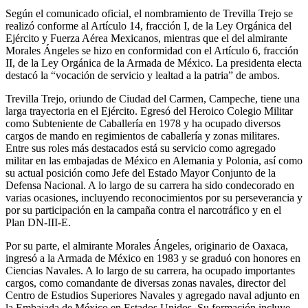
Según el comunicado oficial, el nombramiento de Trevilla Trejo se
realizó conforme al Artículo 14, fracción I, de la Ley Orgánica del
Ejército y Fuerza Aérea Mexicanos, mientras que el del almirante
Morales Ángeles se hizo en conformidad con el Artículo 6, fracción
II, de la Ley Orgánica de la Armada de México. La presidenta electa
destacó la “vocación de servicio y lealtad a la patria” de ambos.
Trevilla Trejo, oriundo de Ciudad del Carmen, Campeche, tiene una
larga trayectoria en el Ejército. Egresó del Heroico Colegio Militar
como Subteniente de Caballería en 1978 y ha ocupado diversos
cargos de mando en regimientos de caballería y zonas militares.
Entre sus roles más destacados está su servicio como agregado
militar en las embajadas de México en Alemania y Polonia, así como
su actual posición como Jefe del Estado Mayor Conjunto de la
Defensa Nacional. A lo largo de su carrera ha sido condecorado en
varias ocasiones, incluyendo reconocimientos por su perseverancia y
por su participación en la campaña contra el narcotráfico y en el
Plan DN-III-E.
Por su parte, el almirante Morales Ángeles, originario de Oaxaca,
ingresó a la Armada de México en 1983 y se graduó con honores en
Ciencias Navales. A lo largo de su carrera, ha ocupado importantes
cargos, como comandante de diversas zonas navales, director del
Centro de Estudios Superiores Navales y agregado naval adjunto en
la Embajada de México en Estados Unidos. Su formación incluye