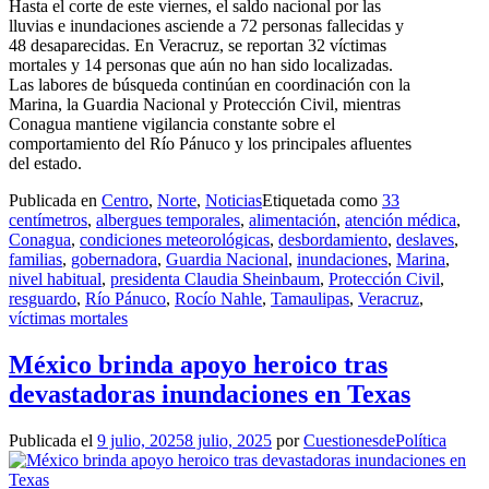
Hasta el corte de este viernes, el saldo nacional por las
lluvias e inundaciones asciende a 72 personas fallecidas y
48 desaparecidas. En Veracruz, se reportan 32 víctimas
mortales y 14 personas que aún no han sido localizadas.
Las labores de búsqueda continúan en coordinación con la
Marina, la Guardia Nacional y Protección Civil, mientras
Conagua mantiene vigilancia constante sobre el
comportamiento del Río Pánuco y los principales afluentes
del estado.
Publicada en
Centro
,
Norte
,
Noticias
Etiquetada como
33
centímetros
,
albergues temporales
,
alimentación
,
atención médica
,
Conagua
,
condiciones meteorológicas
,
desbordamiento
,
deslaves
,
familias
,
gobernadora
,
Guardia Nacional
,
inundaciones
,
Marina
,
nivel habitual
,
presidenta Claudia Sheinbaum
,
Protección Civil
,
resguardo
,
Río Pánuco
,
Rocío Nahle
,
Tamaulipas
,
Veracruz
,
víctimas mortales
México brinda apoyo heroico tras
devastadoras inundaciones en Texas
Publicada el
9 julio, 2025
8 julio, 2025
por
CuestionesdePolítica