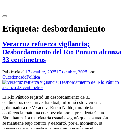
Saltar
al
contenido
Etiqueta:
desbordamiento
Veracruz refuerza vigilancia;
Desbordamiento del Río Pánuco alcanza
33 centímetros
Publicada el
17 octubre, 2025
17 octubre, 2025
por
CuestionesdePolítica
El Río Pánuco registró un desbordamiento de 33
centímetros de su nivel habitual, informó este viernes la
gobernadora de Veracruz, Rocío Nahle, durante la
conferencia matutina encabezada por la presidenta Claudia
Sheinbaum. La mandataria estatal aseguró que la situación
se mantiene bajo control y descartó, por el momento, la
presencia de una cresta alta, aunque precisó que el