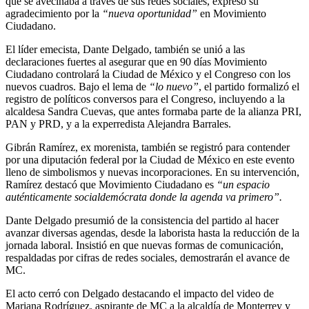
que se avecinaba a través de sus redes sociales, expresó su
agradecimiento por la
“nueva oportunidad”
en Movimiento
Ciudadano.
El líder emecista, Dante Delgado, también se unió a las
declaraciones fuertes al asegurar que en 90 días Movimiento
Ciudadano controlará la Ciudad de México y el Congreso con los
nuevos cuadros. Bajo el lema de
“lo nuevo”
, el partido formalizó el
registro de políticos conversos para el Congreso, incluyendo a la
alcaldesa Sandra Cuevas, que antes formaba parte de la alianza PRI,
PAN y PRD, y a la experredista Alejandra Barrales.
Gibrán Ramírez, ex morenista, también se registró para contender
por una diputación federal por la Ciudad de México en este evento
lleno de simbolismos y nuevas incorporaciones. En su intervención,
Ramírez destacó que Movimiento Ciudadano es
“un espacio
auténticamente socialdemócrata donde la agenda va primero”.
Dante Delgado presumió de la consistencia del partido al hacer
avanzar diversas agendas, desde la laborista hasta la reducción de la
jornada laboral. Insistió en que nuevas formas de comunicación,
respaldadas por cifras de redes sociales, demostrarán el avance de
MC.
El acto cerró con Delgado destacando el impacto del video de
Mariana Rodríguez, aspirante de MC a la alcaldía de Monterrey y