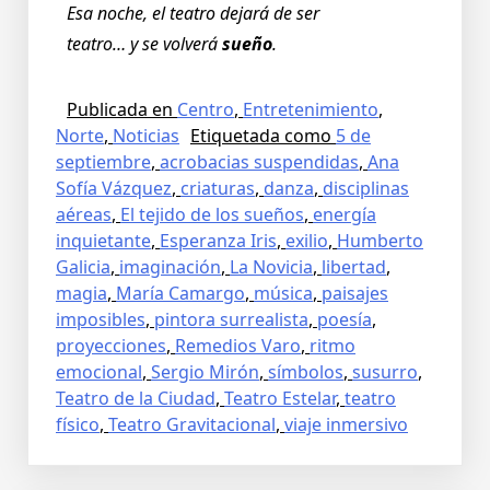
Esa noche, el teatro dejará de ser
teatro… y se volverá
sueño
.
Publicada en
Centro
,
Entretenimiento
,
Norte
,
Noticias
Etiquetada como
5 de
septiembre
,
acrobacias suspendidas
,
Ana
Sofía Vázquez
,
criaturas
,
danza
,
disciplinas
aéreas
,
El tejido de los sueños
,
energía
inquietante
,
Esperanza Iris
,
exilio
,
Humberto
Galicia
,
imaginación
,
La Novicia
,
libertad
,
magia
,
María Camargo
,
música
,
paisajes
imposibles
,
pintora surrealista
,
poesía
,
proyecciones
,
Remedios Varo
,
ritmo
emocional
,
Sergio Mirón
,
símbolos
,
susurro
,
Teatro de la Ciudad
,
Teatro Estelar
,
teatro
físico
,
Teatro Gravitacional
,
viaje inmersivo