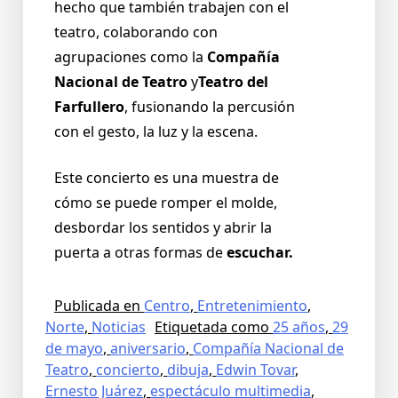
hecho que también trabajen con el
teatro, colaborando con
agrupaciones como la
Compañía
Nacional de Teatro
y
Teatro del
Farfullero
, fusionando la percusión
con el gesto, la luz y la escena.
Este concierto es una muestra de
cómo se puede romper el molde,
desbordar los sentidos y abrir la
puerta a otras formas de
escuchar.
Publicada en
Centro
,
Entretenimiento
,
Norte
,
Noticias
Etiquetada como
25 años
,
29
de mayo
,
aniversario
,
Compañía Nacional de
Teatro
,
concierto
,
dibuja
,
Edwin Tovar
,
Ernesto Juárez
,
espectáculo multimedia
,