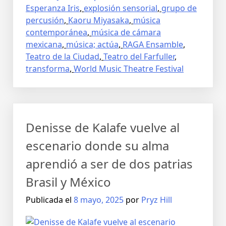
Esperanza Iris
,
explosión sensorial
,
grupo de
percusión
,
Kaoru Miyasaka
,
música
contemporánea
,
música de cámara
mexicana
,
música; actúa
,
RAGA Ensamble
,
Teatro de la Ciudad
,
Teatro del Farfuller
,
transforma
,
World Music Theatre Festival
Denisse de Kalafe vuelve al
escenario donde su alma
aprendió a ser de dos patrias
Brasil y México
Publicada el
8 mayo, 2025
por
Pryz Hill