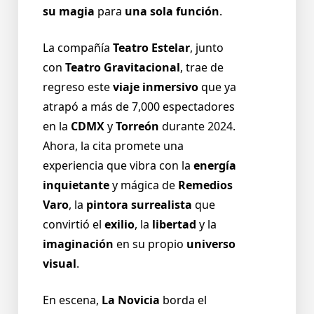
su magia
para
una sola función
.
La compañía
Teatro Estelar
, junto
con
Teatro Gravitacional
, trae de
regreso este
viaje inmersivo
que ya
atrapó a más de 7,000 espectadores
en la
CDMX
y
Torreón
durante 2024.
Ahora, la cita promete una
experiencia que vibra con la
energía
inquietante
y mágica de
Remedios
Varo
, la
pintora surrealista
que
convirtió el
exilio
, la
libertad
y la
imaginación
en su propio
universo
visual
.
En escena,
La Novicia
borda el