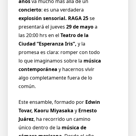
años
va mucho más allá de un
concierto
: es una verdadera
explosión sensorial. RAGA 25
se
presentará el jueves
29 de mayo
a
las 20:00 hrs en el
Teatro de la
Ciudad “Esperanza Iris”,
y la
promesa es clara: romper con todo
lo que imaginamos sobre la
música
contemporánea
y hacernos vivir
algo completamente fuera de lo
común.
Este ensamble, formado por
Edwin
Tovar, Kaoru Miyasaka
y
Ernesto
Juárez
, ha recorrido un camino
único dentro de la
música de
cámara mexicana
. Desde el año