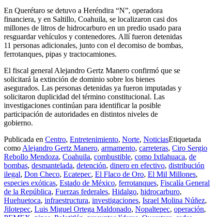
En Querétaro se detuvo a Heréndira “N”, operadora
financiera, y en Saltillo, Coahuila, se localizaron casi dos
millones de litros de hidrocarburo en un predio usado para
resguardar vehículos y contenedores. Allí fueron detenidas
11 personas adicionales, junto con el decomiso de bombas,
ferrotanques, pipas y tractocamiones.
El fiscal general Alejandro Gertz Manero confirmó que se
solicitará la extinción de dominio sobre los bienes
asegurados. Las personas detenidas ya fueron imputadas y
solicitaron duplicidad del término constitucional. Las
investigaciones continúan para identificar la posible
participación de autoridades en distintos niveles de
gobierno.
Publicada en
Centro
,
Entretenimiento
,
Norte
,
Noticias
Etiquetada
como
Alejandro Gertz Manero
,
armamento
,
carreteras
,
Ciro Sergio
Rebollo Mendoza
,
Coahuila
,
combustible
,
como Ixtlahuaca
,
de
bombas
,
desmantelada
,
detención
,
dinero en efectivo
,
distribución
ilegal
,
Don Checo
,
Ecatepec
,
El Flaco de Oro
,
El Mil Millones
,
especies exóticas
,
Estado de México
,
ferrotanques
,
Fiscalía General
de la República
,
Fuerzas federales
,
Hidalgo
,
hidrocarburo
,
Huehuetoca
,
infraestructura
,
investigaciones
,
Israel Molina Núñez
,
Jilotepec
,
Luis Miguel Ortega Maldonado
,
Nopaltepec
,
operación
,