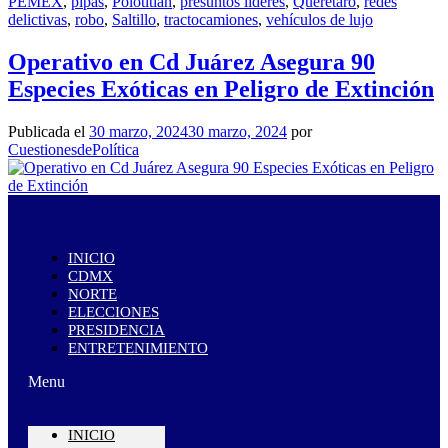
PEMEX
,
pipas
,
Polotitlán
,
presuntos líderes
,
Queretaro
,
redes
delictivas
,
robo
,
Saltillo
,
tractocamiones
,
vehículos de lujo
Operativo en Cd Juárez Asegura 90
Especies Exóticas en Peligro de Extinción
Publicada el
30 marzo, 2024
30 marzo, 2024
por
CuestionesdePolítica
INICIO
CDMX
NORTE
ELECCIONES
PRESIDENCIA
ENTRETENIMIENTO
Menu
INICIO