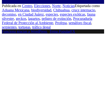
Publicada en
Centro
,
Elecciones
,
Norte
,
Noticias
Etiquetada como
Aduana Mexicana
,
biodiversidad
,
Chihuahua
,
cruce internacio
,
decomiso
,
en Ciudad Juárez
,
especies
,
especies exóticas
,
fauna
silvestre
,
geckos
,
lagartos
,
peligro de extinción
,
Procuraduría
Federal de Protección al Ambiente
,
Profepa
,
semáforo fiscal
,
serpientes
,
tortugas
,
tráfico ilegal
Funciona gracias a WordPress
|
Tema PopularFX