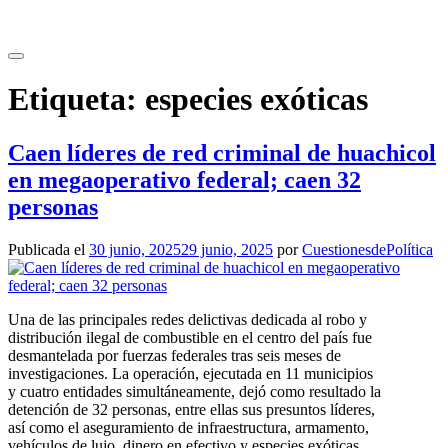
Saltar
al
contenido
Etiqueta:
especies exóticas
Caen líderes de red criminal de huachicol
en megaoperativo federal; caen 32
personas
Publicada el
30 junio, 2025
29 junio, 2025
por
CuestionesdePolítica
Una de las principales redes delictivas dedicada al robo y
distribución ilegal de combustible en el centro del país fue
desmantelada por fuerzas federales tras seis meses de
investigaciones. La operación, ejecutada en 11 municipios
y cuatro entidades simultáneamente, dejó como resultado la
detención de 32 personas, entre ellas sus presuntos líderes,
así como el aseguramiento de infraestructura, armamento,
vehículos de lujo, dinero en efectivo y especies exóticas.