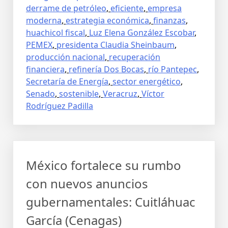
derrame de petróleo
,
eficiente
,
empresa
moderna
,
estrategia económica
,
finanzas
,
huachicol fiscal
,
Luz Elena González Escobar
,
PEMEX
,
presidenta Claudia Sheinbaum
,
producción nacional
,
recuperación
financiera
,
refinería Dos Bocas
,
río Pantepec
,
Secretaría de Energía
,
sector energético
,
Senado
,
sostenible
,
Veracruz
,
Víctor
Rodríguez Padilla
México fortalece su rumbo
con nuevos anuncios
gubernamentales: Cuitláhuac
García (Cenagas)