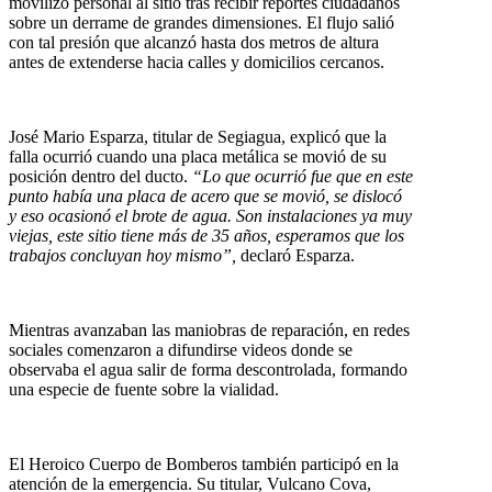
movilizó personal al sitio tras recibir reportes ciudadanos
sobre un derrame de grandes dimensiones. El flujo salió
con tal presión que alcanzó hasta dos metros de altura
antes de extenderse hacia calles y domicilios cercanos.
José Mario Esparza, titular de Segiagua, explicó que la
falla ocurrió cuando una placa metálica se movió de su
posición dentro del ducto.
“Lo que ocurrió fue que en este
punto había una placa de acero que se movió, se dislocó
y eso ocasionó el brote de agua. Son instalaciones ya muy
viejas, este sitio tiene más de 35 años, esperamos que los
trabajos concluyan hoy mismo”,
declaró Esparza.
Mientras avanzaban las maniobras de reparación, en redes
sociales comenzaron a difundirse videos donde se
observaba el agua salir de forma descontrolada, formando
una especie de fuente sobre la vialidad.
El Heroico Cuerpo de Bomberos también participó en la
atención de la emergencia. Su titular, Vulcano Cova,