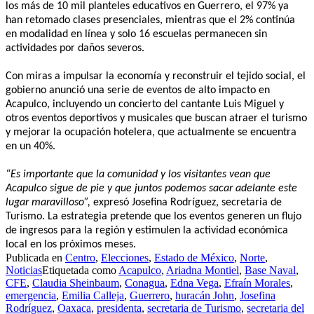
los más de 10 mil planteles educativos en Guerrero, el 97% ya
han retomado clases presenciales, mientras que el 2% continúa
en modalidad en línea y solo 16 escuelas permanecen sin
actividades por daños severos.
Con miras a impulsar la economía y reconstruir el tejido social, el
gobierno anunció una serie de eventos de alto impacto en
Acapulco, incluyendo un concierto del cantante Luis Miguel y
otros eventos deportivos y musicales que buscan atraer el turismo
y mejorar la ocupación hotelera, que actualmente se encuentra
en un 40%.
“Es importante que la comunidad y los visitantes vean que
Acapulco sigue de pie y que juntos podemos sacar adelante este
lugar maravilloso”,
expresó Josefina Rodríguez, secretaria de
Turismo. La estrategia pretende que los eventos generen un flujo
de ingresos para la región y estimulen la actividad económica
local en los próximos meses.
Publicada en
Centro
,
Elecciones
,
Estado de México
,
Norte
,
Noticias
Etiquetada como
Acapulco
,
Ariadna Montiel
,
Base Naval
,
CFE
,
Claudia Sheinbaum
,
Conagua
,
Edna Vega
,
Efraín Morales
,
emergencia
,
Emilia Calleja
,
Guerrero
,
huracán John
,
Josefina
Rodríguez
,
Oaxaca
,
presidenta
,
secretaria de Turismo
,
secretaria del