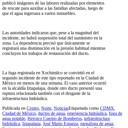
publicó imágenes de las labores realizadas por elementos
de rescate para auxiliar a las familias afectadas, luego de
que el agua ingresara a varios inmuebles.
Las autoridades indicaron que, pese a la magnitud del
incidente, no habrá suspensión total del suministro en la
zona. La dependencia precisó que únicamente se
registrará una disminución en la presión habitual mientras
concluyen los trabajos de restauración del ducto.
La fuga registrada en Xochimilco se convirtió en el
segundo incidente de este tipo reportado en la Ciudad de
México en menos de una semana. El caso anterior ocurrió
en la alcaldía Iztapalapa, donde otro ducto presentó una
ruptura relacionada también con el desgaste de la
infraestructura hidráulica.
Publicada en
Centro
,
Norte
,
Noticias
Etiquetada como
CDMX
,
Ciudad de México
,
ductos de agua
,
emergencia hidráulica
,
fuga de
agua potable
,
Heroico Cuerpo de Bomberos
,
infraestructura
hidráulica
,
Iztapalapa
,
José Mario Esparza
,
megafuga de agua
,