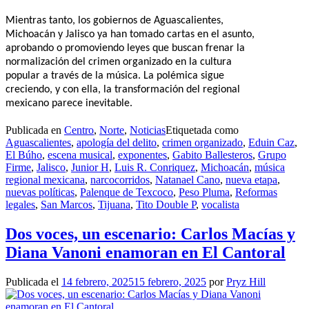
Mientras tanto, los gobiernos de Aguascalientes,
Michoacán y Jalisco ya han tomado cartas en el asunto,
aprobando o promoviendo leyes que buscan frenar la
normalización del crimen organizado en la cultura
popular a través de la música. La polémica sigue
creciendo, y con ella, la transformación del regional
mexicano parece inevitable.
Publicada en
Centro
,
Norte
,
Noticias
Etiquetada como
Aguascalientes
,
apología del delito
,
crimen organizado
,
Eduin Caz
,
El Búho
,
escena musical
,
exponentes
,
Gabito Ballesteros
,
Grupo
Firme
,
Jalisco
,
Junior H
,
Luis R. Conriquez
,
Michoacán
,
música
regional mexicana
,
narcocorridos
,
Natanael Cano
,
nueva etapa
,
nuevas políticas
,
Palenque de Texcoco
,
Peso Pluma
,
Reformas
legales
,
San Marcos
,
Tijuana
,
Tito Double P
,
vocalista
Dos voces, un escenario: Carlos Macías y
Diana Vanoni enamoran en El Cantoral
Publicada el
14 febrero, 2025
15 febrero, 2025
por
Pryz Hill