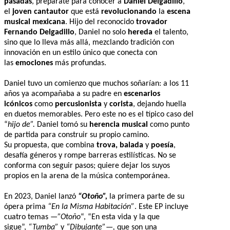
pasadas
, prepárate para conocer a
Daniel Delgadillo
,
el
joven cantautor
que está
revolucionando
la
escena
musical mexicana
. Hijo del reconocido
trovador
Fernando Delgadillo
, Daniel no solo
hereda
el talento,
sino que lo lleva más allá, mezclando tradición con
innovación en un estilo único que conecta con
las
emociones
más profundas.
Daniel tuvo un comienzo que muchos soñarían: a los 11
años ya acompañaba a su padre en
escenarios
icónicos
como
percusionista
y
corista
, dejando huella
en duetos memorables. Pero este no es el típico caso del
“
hijo de”.
Daniel tomó su
herencia musical
como punto
de partida para construir su propio camino.
Su propuesta, que combina
trova, balada
y
poesía
,
desafía géneros y rompe barreras estilísticas. No se
conforma con seguir pasos; quiere dejar los suyos
propios en la arena de la música contemporánea.
En 2023, Daniel lanzó
“Otoño”,
la primera parte de su
ópera prima
“En la Misma Habitación”
. Este EP incluye
cuatro temas
—”Otoño
“, “En esta vida y la que
sigue”,
“Tumba”
y
“Dibujante”—,
que son una