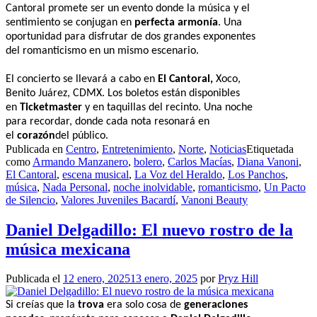
Cantoral promete ser un evento donde la música y el
sentimiento se conjugan en
perfecta armonía
. Una
oportunidad para disfrutar de dos grandes exponentes
del romanticismo en un mismo escenario.
El concierto se llevará a cabo en
El Cantoral,
Xoco,
Benito Juárez, CDMX. Los boletos están disponibles
en
Ticketmaster
y en taquillas del recinto. Una noche
para recordar, donde cada nota resonará en
el
corazón
del público.
Publicada en
Centro
,
Entretenimiento
,
Norte
,
Noticias
Etiquetada
como
Armando Manzanero
,
bolero
,
Carlos Macías
,
Diana Vanoni
,
El Cantoral
,
escena musical
,
La Voz del Heraldo
,
Los Panchos
,
música
,
Nada Personal
,
noche inolvidable
,
romanticismo
,
Un Pacto
de Silencio
,
Valores Juveniles Bacardí
,
Vanoni Beauty
Daniel Delgadillo: El nuevo rostro de la
música mexicana
Publicada el
12 enero, 2025
13 enero, 2025
por
Pryz Hill
Si creías que la
trova
era solo cosa de
generaciones