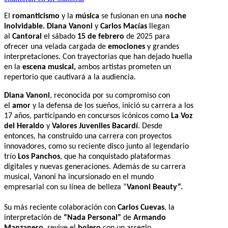
El
romanticismo
y la
música
se fusionan en una
noche
inolvidable. Diana Vanoni
y
Carlos Macías
llegan
al
Cantoral
el sábado
15 de febrero
de 2025 para
ofrecer una velada cargada de
emociones
y grandes
interpretaciones. Con trayectorias que han dejado huella
en la
escena musical,
ambos artistas prometen un
repertorio que cautivará a la audiencia.
Diana Vanoni
, reconocida por su compromiso con
el
amor
y la defensa de los sueños, inició su carrera a los
17 años, participando en concursos icónicos como
La Voz
del Heraldo
y
Valores Juveniles Bacardí
. Desde
entonces, ha construido una carrera con proyectos
innovadores, como su reciente disco junto al legendario
trío
Los Panchos
, que ha conquistado plataformas
digitales y nuevas generaciones. Además de su carrera
musical, Vanoni ha incursionado en el mundo
empresarial con su línea de belleza “
Vanoni Beauty”.
Su más reciente colaboración con
Carlos Cuevas
, la
interpretación de
“Nada Personal”
de
Armando
Manzanero,
revive el
bolero
con un arreglo