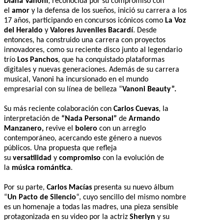
Diana Vanoni
, reconocida por su compromiso con
el
amor
y la defensa de los sueños, inició su carrera a los
17 años, participando en concursos icónicos como
La Voz
del Heraldo
y
Valores Juveniles Bacardí
. Desde
entonces, ha construido una carrera con proyectos
innovadores, como su reciente disco junto al legendario
trío
Los Panchos
, que ha conquistado plataformas
digitales y nuevas generaciones. Además de su carrera
musical, Vanoni ha incursionado en el mundo
empresarial con su línea de belleza “
Vanoni Beauty”.
Su más reciente colaboración con
Carlos Cuevas
, la
interpretación de
“Nada Personal”
de
Armando
Manzanero,
revive el
bolero
con un arreglo
contemporáneo, acercando este género a nuevos
públicos. Una propuesta que refleja
su
versatilidad
y
compromiso
con la evolución de
la
música romántica
.
Por su parte,
Carlos Macías
presenta su nuevo álbum
“
Un Pacto de Silencio
“, cuyo sencillo del mismo nombre
es un homenaje a todas las madres, una pieza sensible
protagonizada en su video por la actriz
Sherlyn
y su