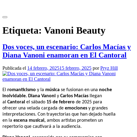
Saltar
al
contenido
Etiqueta:
Vanoni Beauty
Dos voces, un escenario: Carlos Macías y
Diana Vanoni enamoran en El Cantoral
Publicada el
14 febrero, 2025
15 febrero, 2025
por
Pryz Hill
El
romanticismo
y la
música
se fusionan en una
noche
inolvidable. Diana Vanoni
y
Carlos Macías
llegan
al
Cantoral
el sábado
15 de febrero
de 2025 para
ofrecer una velada cargada de
emociones
y grandes
interpretaciones. Con trayectorias que han dejado huella
en la
escena musical,
ambos artistas prometen un
repertorio que cautivará a la audiencia.