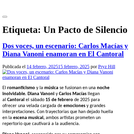
Saltar
al
contenido
Etiqueta:
Un Pacto de Silencio
Dos voces, un escenario: Carlos Macías y
Diana Vanoni enamoran en El Cantoral
Publicada el
14 febrero, 2025
15 febrero, 2025
por
Pryz Hill
El
romanticismo
y la
música
se fusionan en una
noche
inolvidable. Diana Vanoni
y
Carlos Macías
llegan
al
Cantoral
el sábado
15 de febrero
de 2025 para
ofrecer una velada cargada de
emociones
y grandes
interpretaciones. Con trayectorias que han dejado huella
en la
escena musical,
ambos artistas prometen un
repertorio que cautivará a la audiencia.