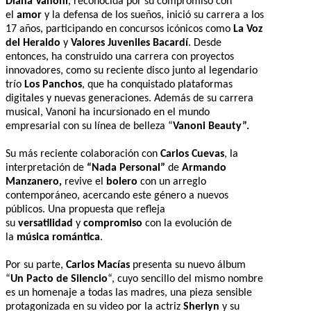
Diana Vanoni
, reconocida por su compromiso con
el
amor
y la defensa de los sueños, inició su carrera a los
17 años, participando en concursos icónicos como
La Voz
del Heraldo
y
Valores Juveniles Bacardí
. Desde
entonces, ha construido una carrera con proyectos
innovadores, como su reciente disco junto al legendario
trío
Los Panchos
, que ha conquistado plataformas
digitales y nuevas generaciones. Además de su carrera
musical, Vanoni ha incursionado en el mundo
empresarial con su línea de belleza “
Vanoni Beauty”.
Su más reciente colaboración con
Carlos Cuevas
, la
interpretación de
“Nada Personal”
de
Armando
Manzanero,
revive el
bolero
con un arreglo
contemporáneo, acercando este género a nuevos
públicos. Una propuesta que refleja
su
versatilidad
y
compromiso
con la evolución de
la
música romántica
.
Por su parte,
Carlos Macías
presenta su nuevo álbum
“
Un Pacto de Silencio
“, cuyo sencillo del mismo nombre
es un homenaje a todas las madres, una pieza sensible
protagonizada en su video por la actriz
Sherlyn
y su