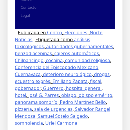
Contacto
Legal
Publicada en
Centro
,
Elecciones
,
Norte
,
Noticias
Etiquetada como
análisis
toxicológicos
,
autoridades gubernamentales
,
benzodiacepinas
,
cajeros automáticos
,
Chilpancingo
,
cocaína
,
comunidad religiosa
,
Conferencia del Episcopado Mexicano
,
Cuernavaca
,
deterioro neurológico
,
drogas
,
ecuestro exprés
,
Emiliano Zapata
,
fiscal
,
gobernador
,
Guerrero
,
hospital general
,
hotel
,
José G. Parres
,
obispo
,
obispo emérito
,
panorama sombrío
,
Pedro Martínez Bello
,
pizzería
,
sala de urgencias
,
Salvador Rangel
Mendoza
,
Samuel Sotelo Salgado
,
somnolencia
,
Uriel Carmona