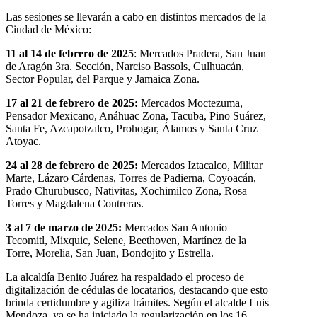
Las sesiones se llevarán a cabo en distintos mercados de la
Ciudad de México:
11 al 14 de febrero de 2025
: Mercados Pradera, San Juan
de Aragón 3ra. Sección, Narciso Bassols, Culhuacán,
Sector Popular, del Parque y Jamaica Zona.
17 al 21 de febrero de 2025:
Mercados Moctezuma,
Pensador Mexicano, Anáhuac Zona, Tacuba, Pino Suárez,
Santa Fe, Azcapotzalco, Prohogar, Álamos y Santa Cruz
Atoyac.
24 al 28 de febrero de 2025:
Mercados Iztacalco, Militar
Marte, Lázaro Cárdenas, Torres de Padierna, Coyoacán,
Prado Churubusco, Nativitas, Xochimilco Zona, Rosa
Torres y Magdalena Contreras.
3 al 7 de marzo de 2025:
Mercados San Antonio
Tecomitl, Mixquic, Selene, Beethoven, Martínez de la
Torre, Morelia, San Juan, Bondojito y Estrella.
La alcaldía Benito Juárez ha respaldado el proceso de
digitalización de cédulas de locatarios, destacando que esto
brinda certidumbre y agiliza trámites. Según el alcalde Luis
Mendoza, ya se ha iniciado la regularización en los 16