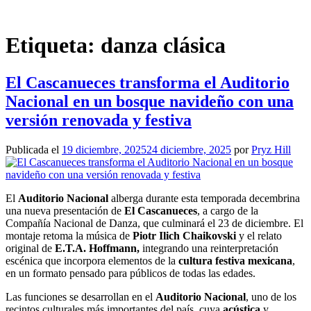
Etiqueta:
danza clásica
El Cascanueces transforma el Auditorio
Nacional en un bosque navideño con una
versión renovada y festiva
Publicada el
19 diciembre, 2025
24 diciembre, 2025
por
Pryz Hill
El
Auditorio Nacional
alberga durante esta temporada decembrina
una nueva presentación de
El Cascanueces
, a cargo de la
Compañía Nacional de Danza, que culminará el 23 de diciembre. El
montaje retoma la música de
Piotr Ilich Chaikovski
y el relato
original de
E.T.A. Hoffmann,
integrando una reinterpretación
escénica que incorpora elementos de la
cultura festiva mexicana
,
en un formato pensado para públicos de todas las edades.
Las funciones se desarrollan en el
Auditorio Nacional
, uno de los
recintos culturales más importantes del país, cuya
acústica
y