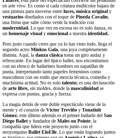
Linares
, esta parte del espectáculo convierte las pesadillas
en arte vivo. Es como si cada criatura multicolor bajara de
una pintura para moverse entre
luces, música original
y
vestuarios
diseñados con el toque de
Pineda Covalín
,
una firma que sabe cómo vestir la tradición con
modernidad.
Lo que ves en escena no es solo danza, es
un
homenaje visual
y
emocional
a nuestra
identidad.
Pero justo cuando crees que ya lo has visto todo, llega el
segundo acto
: Minkus Gala
, una joya completamente
distinta. Aquí, la
danza clásica
toma un giro audaz y
refrescante. En lugar del típico ballet, nos encontramos
con un elenco de bailarines hombres en zapatillas de
punta, interpretando tanto papeles femeninos como
masculinos con un estilo que mezcla técnica, comedia y
muchísima actitud. No es solo
talento;
es una declaración
de
arte libre,
sin moldes, donde la
masculinidad
se
expresa con puntas, gracia y fuerza.
La magia detrás de este doble espectáculo viene de la
mente y el corazón de
Víctor Treviño
y
Tonatiuh
Gómez
, este último además es el primer bailarín del
San
Diego Ballet
y fundador de
Males on Pointe
, la
compañía que lidera este proyecto junto con el
neoyorquino
Ballet EloElle
. Lo que están logrando juntos
es histórico: por primera vez en
América Latina,
se