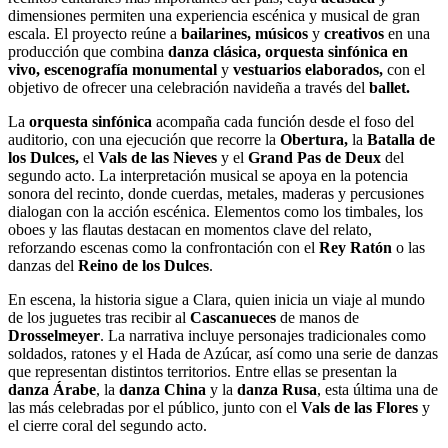
dimensiones permiten una experiencia escénica y musical de gran
escala. El proyecto reúne a
bailarines, músicos
y
creativos
en una
producción que combina
danza clásica, orquesta sinfónica en
vivo, escenografía monumental
y
vestuarios elaborados,
con el
objetivo de ofrecer una celebración navideña a través del
ballet.
La
orquesta sinfónica
acompaña cada función desde el foso del
auditorio, con una ejecución que recorre la
Obertura,
la
Batalla de
los Dulces,
el
Vals de las Nieves
y el
Grand Pas de Deux
del
segundo acto. La interpretación musical se apoya en la potencia
sonora del recinto, donde cuerdas, metales, maderas y percusiones
dialogan con la acción escénica. Elementos como los timbales, los
oboes y las flautas destacan en momentos clave del relato,
reforzando escenas como la confrontación con el
Rey Ratón
o las
danzas del
Reino de los Dulces
.
En escena, la historia sigue a Clara, quien inicia un viaje al mundo
de los juguetes tras recibir al
Cascanueces
de manos de
Drosselmeyer
. La narrativa incluye personajes tradicionales como
soldados, ratones y el Hada de Azúcar, así como una serie de danzas
que representan distintos territorios. Entre ellas se presentan la
danza Árabe
, la
danza China
y la
danza Rusa
, esta última una de
las más celebradas por el público, junto con el
Vals de las Flores
y
el cierre coral del segundo acto.