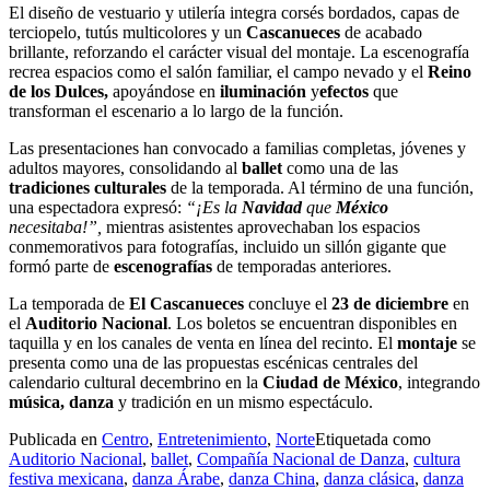
El diseño de vestuario y utilería integra corsés bordados, capas de
terciopelo, tutús multicolores y un
Cascanueces
de acabado
brillante, reforzando el carácter visual del montaje. La escenografía
recrea espacios como el salón familiar, el campo nevado y el
Reino
de los Dulces,
apoyándose en
iluminación
y
efectos
que
transforman el escenario a lo largo de la función.
Las presentaciones han convocado a familias completas, jóvenes y
adultos mayores, consolidando al
ballet
como una de las
tradiciones culturales
de la temporada. Al término de una función,
una espectadora expresó:
“¡Es la
Navidad
que
México
necesitaba!”,
mientras asistentes aprovechaban los espacios
conmemorativos para fotografías, incluido un sillón gigante que
formó parte de
escenografías
de temporadas anteriores.
La temporada de
El Cascanueces
concluye el
23 de diciembre
en
el
Auditorio Nacional
. Los boletos se encuentran disponibles en
taquilla y en los canales de venta en línea del recinto. El
montaje
se
presenta como una de las propuestas escénicas centrales del
calendario cultural decembrino en la
Ciudad de México
, integrando
música, danza
y tradición en un mismo espectáculo.
Publicada en
Centro
,
Entretenimiento
,
Norte
Etiquetada como
Auditorio Nacional
,
ballet
,
Compañía Nacional de Danza
,
cultura
festiva mexicana
,
danza Árabe
,
danza China
,
danza clásica
,
danza