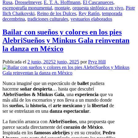
Rusa
,
Drosselmeyer
,
E. T. A. Hoffmann
,
El Cascanueces
,
escenografía monumental
,
montaje
,
orquesta sinfónica en vivo
,
Piotr
Ilich Chaikovski
,
Reino de los Dulces
,
Rey Ratón
,
temporada
decembrina
,
tradiciones culturales
,
vestuarios elaborados
Bailar con sueños y colores en los pies
AlebriSueños y Minkus Gala reinventan
la danza en México
Publicada el
2 junio, 2025
2 junio, 2025
por
Pryz Hill
Nunca imaginé que un espectáculo de
ballet
pudiera
hacerme
soñar despierta
… hasta que descubrí
AlebriSueños & Minkus Gala
, una
experiencia
que va
más allá de los escenarios y nos lleva a un mundo donde
los
sueños,
la
historia,
el
arte mexicano
y la
libertad
de
ser se entrelazan en una
danza espectacular
.
La función arranca con
AlebriSueños
, una propuesta que
parece sacada directamente del
corazón de México
.
Inspirada en los
famosos alebrijes
y en su creador,
Pedro