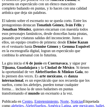
presenta un espectáculo con un elenco masculino
completo bailando en puntas, y lo hacen con una calidad
artística que deja sin palabras.
El talento sobre el escenario no se queda corto. Entre los
protagonistas destacan
Tonatiuh Gómez, Iván Félix
y
Jonathan Méndez
, quienes encarnan con maestría todos
esos personajes fantásticos, desde doncellas hasta piratas,
pasando por criaturas salidas del inconsciente. Junto a
ellos, un equipo creativo de primera: desde
Eloise Kazan
en el vestuario hasta
Dennise Gómez
y
Gemma Esquivel
en la escenografía digital, logran un espectáculo que
combina lo artesanal con lo futurista.
La gira inicia el
6 de junio
en
Cuernavaca
, y sigue por
Tijuana, Guadalajara
y la
Ciudad de México
. Si tienen
la oportunidad de ver
AlebriSueños & Minkus Gala
, no
lo piensen dos veces. Es
arte mexicano
, es
danza
internacional
, es un espectáculo que nos recuerda que los
sueños, como los alebrijes, pueden tomar cualquier
forma… incluso la de unos bailarines en puntas
transformando el
mundo
un escenario a la vez.
Publicada en
Centro
,
Entretenimiento
,
Norte
,
Noticias
Etiquetada
como
alebrijes
,
AlebriSueños
,
América Latina
,
arte mexicano
,
ballet
,