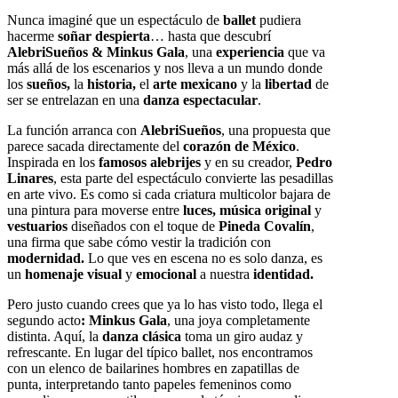
Nunca imaginé que un espectáculo de
ballet
pudiera
hacerme
soñar despierta
… hasta que descubrí
AlebriSueños & Minkus Gala
, una
experiencia
que va
más allá de los escenarios y nos lleva a un mundo donde
los
sueños,
la
historia,
el
arte mexicano
y la
libertad
de
ser se entrelazan en una
danza espectacular
.
La función arranca con
AlebriSueños
, una propuesta que
parece sacada directamente del
corazón de México
.
Inspirada en los
famosos alebrijes
y en su creador,
Pedro
Linares
, esta parte del espectáculo convierte las pesadillas
en arte vivo. Es como si cada criatura multicolor bajara de
una pintura para moverse entre
luces, música original
y
vestuarios
diseñados con el toque de
Pineda Covalín
,
una firma que sabe cómo vestir la tradición con
modernidad.
Lo que ves en escena no es solo danza, es
un
homenaje visual
y
emocional
a nuestra
identidad.
Pero justo cuando crees que ya lo has visto todo, llega el
segundo acto
: Minkus Gala
, una joya completamente
distinta. Aquí, la
danza clásica
toma un giro audaz y
refrescante. En lugar del típico ballet, nos encontramos
con un elenco de bailarines hombres en zapatillas de
punta, interpretando tanto papeles femeninos como