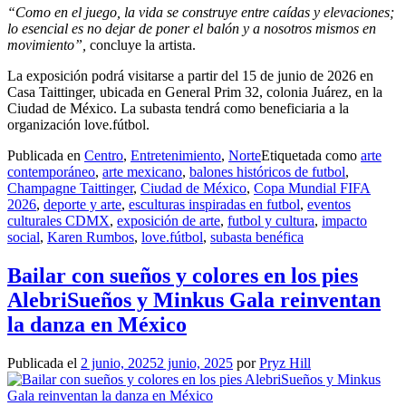
“Como en el juego, la vida se construye entre caídas y elevaciones;
lo esencial es no dejar de poner el balón y a nosotros mismos en
movimiento”,
concluye la artista.
La exposición podrá visitarse a partir del 15 de junio de 2026 en
Casa Taittinger, ubicada en General Prim 32, colonia Juárez, en la
Ciudad de México. La subasta tendrá como beneficiaria a la
organización love.fútbol.
Publicada en
Centro
,
Entretenimiento
,
Norte
Etiquetada como
arte
contemporáneo
,
arte mexicano
,
balones históricos de futbol
,
Champagne Taittinger
,
Ciudad de México
,
Copa Mundial FIFA
2026
,
deporte y arte
,
esculturas inspiradas en futbol
,
eventos
culturales CDMX
,
exposición de arte
,
futbol y cultura
,
impacto
social
,
Karen Rumbos
,
love.fútbol
,
subasta benéfica
Bailar con sueños y colores en los pies
AlebriSueños y Minkus Gala reinventan
la danza en México
Publicada el
2 junio, 2025
2 junio, 2025
por
Pryz Hill