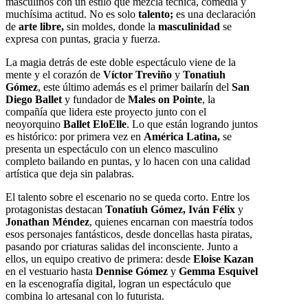
masculinos con un estilo que mezcla técnica, comedia y
muchísima actitud. No es solo
talento;
es una declaración
de
arte libre,
sin moldes, donde la
masculinidad
se
expresa con puntas, gracia y fuerza.
La magia detrás de este doble espectáculo viene de la
mente y el corazón de
Víctor Treviño
y
Tonatiuh
Gómez
, este último además es el primer bailarín del
San
Diego Ballet
y fundador de
Males on Pointe
, la
compañía que lidera este proyecto junto con el
neoyorquino
Ballet EloElle
. Lo que están logrando juntos
es histórico: por primera vez en
América Latina,
se
presenta un espectáculo con un elenco masculino
completo bailando en puntas, y lo hacen con una calidad
artística que deja sin palabras.
El talento sobre el escenario no se queda corto. Entre los
protagonistas destacan
Tonatiuh Gómez, Iván Félix
y
Jonathan Méndez
, quienes encarnan con maestría todos
esos personajes fantásticos, desde doncellas hasta piratas,
pasando por criaturas salidas del inconsciente. Junto a
ellos, un equipo creativo de primera: desde
Eloise Kazan
en el vestuario hasta
Dennise Gómez
y
Gemma Esquivel
en la escenografía digital, logran un espectáculo que
combina lo artesanal con lo futurista.