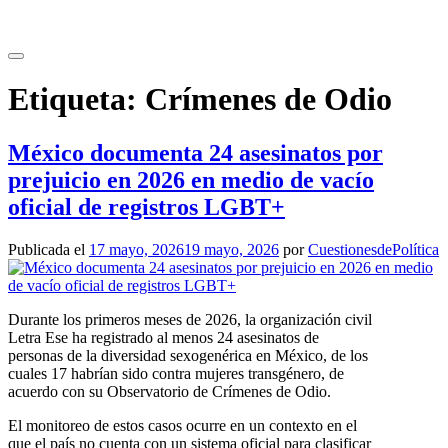
Saltar
al
contenido
Etiqueta:
Crímenes de Odio
México documenta 24 asesinatos por
prejuicio en 2026 en medio de vacío
oficial de registros LGBT+
Publicada el
17 mayo, 2026
19 mayo, 2026
por
CuestionesdePolítica
Durante los primeros meses de 2026, la organización civil
Letra Ese ha registrado al menos 24 asesinatos de
personas de la diversidad sexogenérica en México, de los
cuales 17 habrían sido contra mujeres transgénero, de
acuerdo con su Observatorio de Crímenes de Odio.
El monitoreo de estos casos ocurre en un contexto en el
que el país no cuenta con un sistema oficial para clasificar