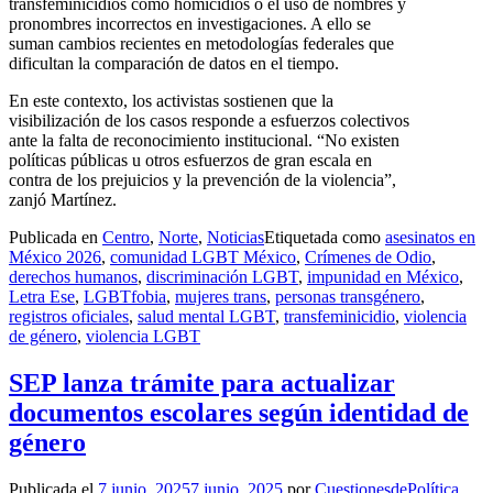
transfeminicidios como homicidios o el uso de nombres y
pronombres incorrectos en investigaciones. A ello se
suman cambios recientes en metodologías federales que
dificultan la comparación de datos en el tiempo.
En este contexto, los activistas sostienen que la
visibilización de los casos responde a esfuerzos colectivos
ante la falta de reconocimiento institucional. “No existen
políticas públicas u otros esfuerzos de gran escala en
contra de los prejuicios y la prevención de la violencia”,
zanjó Martínez.
Publicada en
Centro
,
Norte
,
Noticias
Etiquetada como
asesinatos en
México 2026
,
comunidad LGBT México
,
Crímenes de Odio
,
derechos humanos
,
discriminación LGBT
,
impunidad en México
,
Letra Ese
,
LGBTfobia
,
mujeres trans
,
personas transgénero
,
registros oficiales
,
salud mental LGBT
,
transfeminicidio
,
violencia
de género
,
violencia LGBT
SEP lanza trámite para actualizar
documentos escolares según identidad de
género
Publicada el
7 junio, 2025
7 junio, 2025
por
CuestionesdePolítica