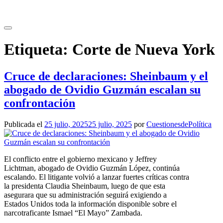
Saltar
al
contenido
Etiqueta:
Corte de Nueva York
Cruce de declaraciones: Sheinbaum y el
abogado de Ovidio Guzmán escalan su
confrontación
Publicada el
25 julio, 2025
25 julio, 2025
por
CuestionesdePolítica
El conflicto entre el gobierno mexicano y Jeffrey
Lichtman, abogado de Ovidio Guzmán López, continúa
escalando. El litigante volvió a lanzar fuertes críticas contra
la presidenta Claudia Sheinbaum, luego de que esta
asegurara que su administración seguirá exigiendo a
Estados Unidos toda la información disponible sobre el
narcotraficante Ismael “El Mayo” Zambada.