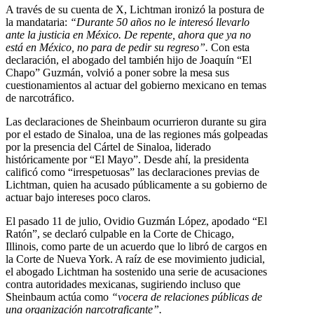
A través de su cuenta de X, Lichtman ironizó la postura de
la mandataria:
“Durante 50 años no le interesó llevarlo
ante la justicia en México. De repente, ahora que ya no
está en México, no para de pedir su regreso”.
Con esta
declaración, el abogado del también hijo de Joaquín “El
Chapo” Guzmán, volvió a poner sobre la mesa sus
cuestionamientos al actuar del gobierno mexicano en temas
de narcotráfico.
Las declaraciones de Sheinbaum ocurrieron durante su gira
por el estado de Sinaloa, una de las regiones más golpeadas
por la presencia del Cártel de Sinaloa, liderado
históricamente por “El Mayo”. Desde ahí, la presidenta
calificó como “irrespetuosas” las declaraciones previas de
Lichtman, quien ha acusado públicamente a su gobierno de
actuar bajo intereses poco claros.
El pasado 11 de julio, Ovidio Guzmán López, apodado “El
Ratón”, se declaró culpable en la Corte de Chicago,
Illinois, como parte de un acuerdo que lo libró de cargos en
la Corte de Nueva York. A raíz de ese movimiento judicial,
el abogado Lichtman ha sostenido una serie de acusaciones
contra autoridades mexicanas, sugiriendo incluso que
Sheinbaum actúa como
“vocera de relaciones públicas de
una organización narcotraficante”.