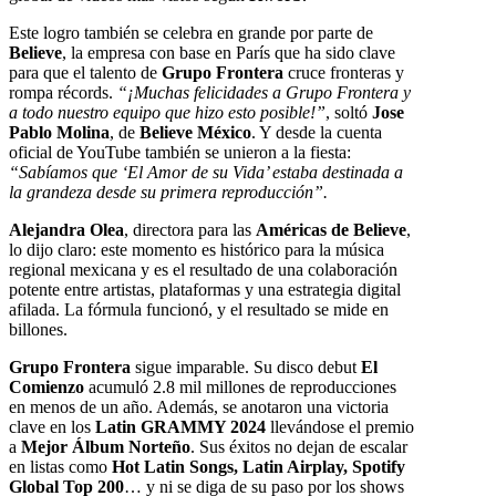
Este logro también se celebra en grande por parte de
Believe
, la empresa con base en París que ha sido clave
para que el talento de
Grupo Frontera
cruce fronteras y
rompa récords.
“¡Muchas felicidades a Grupo Frontera y
a todo nuestro equipo que hizo esto posible!”
, soltó
Jose
Pablo Molina
, de
Believe México
. Y desde la cuenta
oficial de YouTube también se unieron a la fiesta:
“Sabíamos que ‘El Amor de su Vida’ estaba destinada a
la grandeza desde su primera reproducción”.
Alejandra Olea
, directora para las
Américas de Believe
,
lo dijo claro: este momento es histórico para la música
regional mexicana y es el resultado de una colaboración
potente entre artistas, plataformas y una estrategia digital
afilada. La fórmula funcionó, y el resultado se mide en
billones.
Grupo Frontera
sigue imparable. Su disco debut
El
Comienzo
acumuló 2.8 mil millones de reproducciones
en menos de un año. Además, se anotaron una victoria
clave en los
Latin GRAMMY 2024
llevándose el premio
a
Mejor Álbum Norteño
. Sus éxitos no dejan de escalar
en listas como
Hot Latin Songs, Latin Airplay, Spotify
Global Top 200
… y ni se diga de su paso por los shows