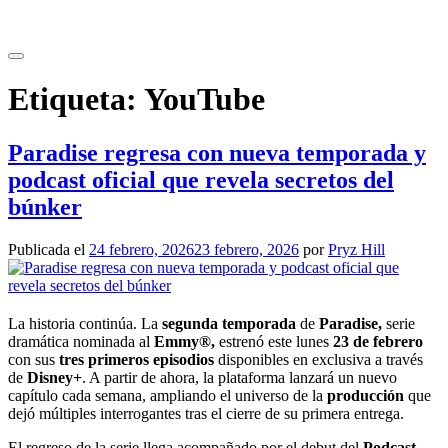
Saltar
al
contenido
Etiqueta:
YouTube
Paradise regresa con nueva temporada y
podcast oficial que revela secretos del
búnker
Publicada el
24 febrero, 2026
23 febrero, 2026
por
Pryz Hill
La historia continúa. La
segunda temporada
de
Paradise,
serie
dramática nominada al
Emmy®,
estrenó este lunes
23 de febrero
con sus
tres primeros episodios
disponibles en exclusiva a través
de
Disney+
. A partir de ahora, la plataforma lanzará un nuevo
capítulo cada semana, ampliando el universo de la
producción
que
dejó múltiples interrogantes tras el cierre de su primera entrega.
El regreso de la serie llega acompañado por el debut del
Podcast