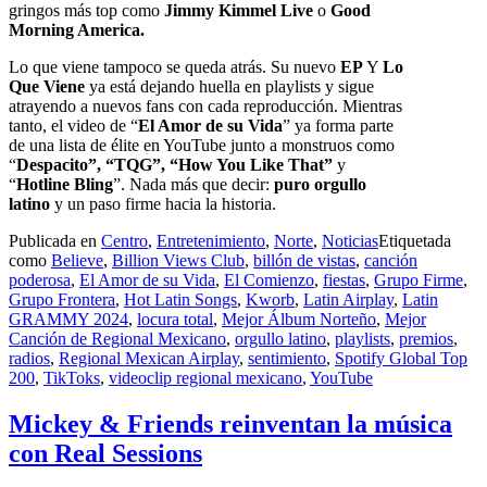
gringos más top como
Jimmy Kimmel Live
o
Good
Morning America.
Lo que viene tampoco se queda atrás. Su nuevo
EP
Y
Lo
Que Viene
ya está dejando huella en playlists y sigue
atrayendo a nuevos fans con cada reproducción. Mientras
tanto, el video de “
El Amor de su Vida
” ya forma parte
de una lista de élite en YouTube junto a monstruos como
“
Despacito”, “TQG”, “How You Like That”
y
“
Hotline Bling
”. Nada más que decir:
puro orgullo
latino
y un paso firme hacia la historia.
Publicada en
Centro
,
Entretenimiento
,
Norte
,
Noticias
Etiquetada
como
Believe
,
Billion Views Club
,
billón de vistas
,
canción
poderosa
,
El Amor de su Vida
,
El Comienzo
,
fiestas
,
Grupo Firme
,
Grupo Frontera
,
Hot Latin Songs
,
Kworb
,
Latin Airplay
,
Latin
GRAMMY 2024
,
locura total
,
Mejor Álbum Norteño
,
Mejor
Canción de Regional Mexicano
,
orgullo latino
,
playlists
,
premios
,
radios
,
Regional Mexican Airplay
,
sentimiento
,
Spotify Global Top
200
,
TikToks
,
videoclip regional mexicano
,
YouTube
Mickey & Friends reinventan la música
con Real Sessions