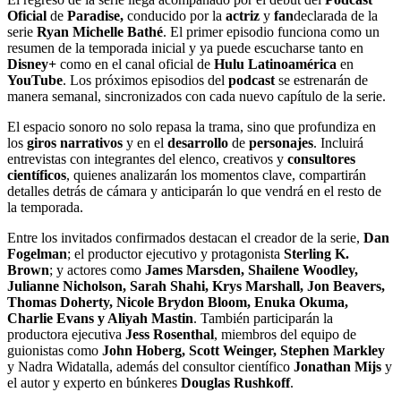
Oficial
de
Paradise,
conducido por la
actriz
y
fan
declarada de la
serie
Ryan Michelle Bathé
. El primer episodio funciona como un
resumen de la temporada inicial y ya puede escucharse tanto en
Disney+
como en el canal oficial de
Hulu Latinoamérica
en
YouTube
. Los próximos episodios del
podcast
se estrenarán de
manera semanal, sincronizados con cada nuevo capítulo de la serie.
El espacio sonoro no solo repasa la trama, sino que profundiza en
los
giros narrativos
y en el
desarrollo
de
personajes
. Incluirá
entrevistas con integrantes del elenco, creativos y
consultores
científicos
, quienes analizarán los momentos clave, compartirán
detalles detrás de cámara y anticiparán lo que vendrá en el resto de
la temporada.
Entre los invitados confirmados destacan el creador de la serie,
Dan
Fogelman
; el productor ejecutivo y protagonista
Sterling K.
Brown
; y actores como
James Marsden, Shailene Woodley,
Julianne Nicholson, Sarah Shahi, Krys Marshall, Jon Beavers,
Thomas Doherty, Nicole Brydon Bloom, Enuka Okuma,
Charlie Evans y Aliyah Mastin
. También participarán la
productora ejecutiva
Jess Rosenthal
, miembros del equipo de
guionistas como
John Hoberg, Scott Weinger, Stephen Markley
y Nadra Widatalla, además del consultor científico
Jonathan Mijs
y
el autor y experto en búnkeres
Douglas Rushkoff
.