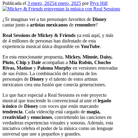
Publicada el
3 enero, 2025
4 enero, 2025
por
Pryz Hill
¿Te imaginas ver a tus personajes favoritos de
Disney
cantar junto a
artistas mexicanos
de
renombre
?
Real Sessions de Mickey & Friends
ya está aquí, y más
de 4 millones de personas han disfrutado de esta
experiencia musical única disponible en
YouTube
.
En esta emocionante propuesta,
Mickey, Minnie, Daisy,
Pluto, Chip y Dale
acompañan a
Mía Rubín, Chucho
Rivas, Matisse
y
Paloma Morphy
en versiones renovadas
de sus éxitos. La combinación del carisma de los
personajes de
Disney
y el talento de estos artistas
mexicanos crea una fusión que conecta generaciones.
Lo que hace especial a Real Sessions es este proyecto
musical que trasciende lo convencional al unir el
legado
icónico
de
Disney
con voces que están marcando
tendencia
. Cada videoclip está cargado de
magia,
creatividad
y
emociones
, convirtiendo las canciones en
verdaderas experiencias visuales y sonoras. Además, esta
iniciativa celebra el poder de la música como un lenguaje
universal que une a pequeños y grandes.