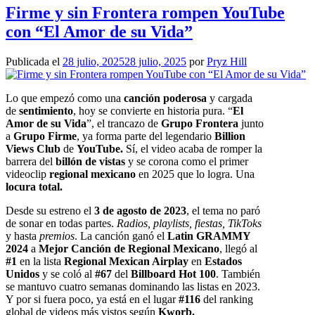
Firme y sin Frontera rompen YouTube
con “El Amor de su Vida”
Publicada el
28 julio, 2025
28 julio, 2025
por
Pryz Hill
Lo que empezó como una
canción poderosa
y cargada
de
sentimiento
, hoy se convierte en historia pura. “
El
Amor de su Vida
”, el trancazo de
Grupo Frontera
junto
a
Grupo Firme
, ya forma parte del legendario
Billion
Views Club
de
YouTube.
Sí, el video acaba de romper la
barrera del
billón de vistas
y se corona como el primer
videoclip
regional mexicano
en 2025 que lo logra. Una
locura total.
Desde su estreno el
3 de agosto de 2023
, el tema no paró
de sonar en todas partes.
Radios, playlists, fiestas, TikToks
y hasta
premios
. La canción ganó el
Latin GRAMMY
2024
a
Mejor Canción de Regional Mexicano
, llegó al
#1
en la lista
Regional Mexican Airplay
en
Estados
Unidos
y se coló al
#67
del
Billboard Hot 100
. También
se mantuvo cuatro semanas dominando las listas en 2023.
Y por si fuera poco, ya está en el lugar
#116
del ranking
global de videos más vistos según
Kworb.