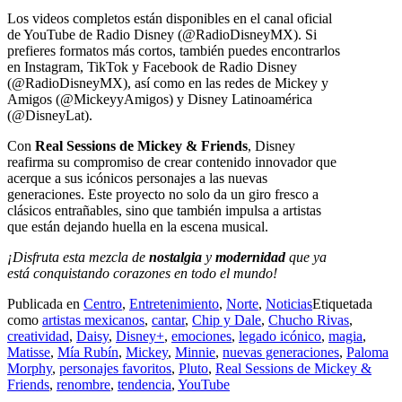
Los videos completos están disponibles en el canal oficial
de YouTube de Radio Disney (@RadioDisneyMX). Si
prefieres formatos más cortos, también puedes encontrarlos
en Instagram, TikTok y Facebook de Radio Disney
(@RadioDisneyMX), así como en las redes de Mickey y
Amigos (@MickeyyAmigos) y Disney Latinoamérica
(@DisneyLat).
Con
Real Sessions de Mickey & Friends
, Disney
reafirma su compromiso de crear contenido innovador que
acerque a sus icónicos personajes a las nuevas
generaciones. Este proyecto no solo da un giro fresco a
clásicos entrañables, sino que también impulsa a artistas
que están dejando huella en la escena musical.
¡Disfruta esta mezcla de
nostalgia
y
modernidad
que ya
está conquistando corazones en todo el mundo!
Publicada en
Centro
,
Entretenimiento
,
Norte
,
Noticias
Etiquetada
como
artistas mexicanos
,
cantar
,
Chip y Dale
,
Chucho Rivas
,
creatividad
,
Daisy
,
Disney+
,
emociones
,
legado icónico
,
magia
,
Matisse
,
Mía Rubín
,
Mickey
,
Minnie
,
nuevas generaciones
,
Paloma
Morphy
,
personajes favoritos
,
Pluto
,
Real Sessions de Mickey &
Friends
,
renombre
,
tendencia
,
YouTube