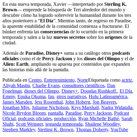
En esta nueva temporada, Xavier —interpretado por
Sterling K.
Brown
— emprende la búsqueda de Teri alrededor del mundo y
descubre cómo ha logrado sobrevivir la humanidad durante los tres
años posteriores a “
El Día
”. Mientras tanto, de regreso en Paradise,
la aparente estabilidad de la comunidad comienza a fracturarse. El
búnker enfrenta las
consecuencias
de lo ocurrido en la primera
temporada y salen a la luz
nuevos secretos
sobre los
orígenes
de la
ciudad.
Además de
Paradise, Disney+
suma a su catálogo otros
podcasts
oficiales
como el de
Percy Jackson
y los
dioses del Olimpo
y el de
Alien: Earth
, ampliando su apuesta por contenidos que expanden
las historias más allá de la pantalla.
Publicada en
Centro
,
Entretenimiento
,
Norte
Etiquetada como
actriz
,
Aliyah Mastin
,
Charlie Evans
,
consultores científicos
,
Dan
Fogelman
,
dioses del Olimpo
,
Disney+
,
Douglas Rushkoff.
,
El Día
,
Emmy
,
Enuka Okuma
,
fan
,
giros narrativos
,
Hulu Latinoamérica
,
James Marsden
,
Jess Rosenthal
,
John Hoberg
,
Jon Beavers
,
Jonathan Mijs
,
Julianne Nicholson
,
Krys Marshall
,
Nadra Widatalla
,
Nicole Brydon Bloom
,
pantalla
,
Paradise
,
Percy Jackson
,
Podcast
Oficial
,
podcasts oficiales
,
producción
,
Ryan Michelle Bathé
,
Sarah
Shahi
,
Scott Weinger
,
segunda temporada
,
Shailene Woodley
,
Stephen Markley
,
Sterling K. Brown
,
Thomas Doherty
,
YouTube