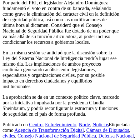
Por parte del PRI, el legislador Alejandro Domínguez
fundamentó el voto en contra de su bancada, señalando
como grave la eliminación del carácter civil en la definición
de seguridad pública, así como las modificaciones de
última hora al dictamen. Consideró que el Consejo
Nacional de Seguridad Pública fue dotado de un poder que
va más allá de su función articuladora, al poder incluso
condicionar los recursos a gobiernos locales.
En la misma sesión se anticipó que la discusión sobre la
Ley del Sistema Nacional de Inteligencia tendría lugar ese
mismo día. Las implicaciones de ambos proyectos
continúan generando análisis entre legisladores,
especialistas y organizaciones civiles, por su posible
impacto en derechos ciudadanos y equilibrios
institucionales.
La aprobación se da en un contexto político clave, marcado
por la iniciativa impulsada por la presidenta Claudia
Sheinbaum, y podría reconfigurar la estructura y funciones
de seguridad en el país de forma profunda.
Publicada en
Centro
,
Entretenimiento
,
Norte
,
Noticias
Etiquetada
como
Agencia de Transformación Digital
,
Cámara de Diputados
,
civiles
,
Consejo Nacional de Seguridad Pública
,
Defensa Nacional
,