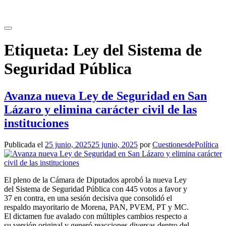
Saltar
al
contenido
Etiqueta:
Ley del Sistema de
Seguridad Pública
Avanza nueva Ley de Seguridad en San
Lázaro y elimina carácter civil de las
instituciones
Publicada el
25 junio, 2025
25 junio, 2025
por
CuestionesdePolítica
El pleno de la Cámara de Diputados aprobó la nueva Ley
del Sistema de Seguridad Pública con 445 votos a favor y
37 en contra, en una sesión decisiva que consolidó el
respaldo mayoritario de Morena, PAN, PVEM, PT y MC.
El dictamen fue avalado con múltiples cambios respecto a
su versión original y generó reacciones diversas dentro del