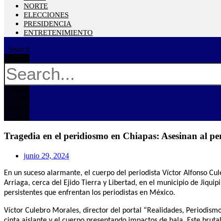
NORTE
ELECCIONES
PRESIDENCIA
ENTRETENIMIENTO
Search
Search
Close
this
search
box.
Tragedia en el peridiosmo en Chiapas: Asesinan al pe
junio 29, 2024
En un suceso alarmante, el cuerpo del periodista Víctor Alfonso Cul
Arriaga, cerca del Ejido Tierra y Libertad, en el municipio de Jiqui
persistentes que enfrentan los periodistas en México.
Víctor Culebro Morales, director del portal “Realidades, Periodismo
cinta aislante y el cuerpo presentando impactos de bala. Este brutal