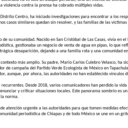
 violencia contra la prensa ha cobrado múltiples vidas.
 Distrito Centro, ha iniciado investigaciones para encontrar a los res
s casos similares quedan sin resolver, y las familias de las víctimas
vo de su comunidad. Nacido en San Cristóbal de Las Casas, vivía en e
iodística, gestionaba un negocio de venta de agua en pipas, lo que r
trágica desaparición, dejando a una familia rota y una comunidad en
 contexto más amplio. Su padre, Mario Carlos Culebro Velasco, ha si
r de campaña del Partido Verde Ecologista de México en Tapachula. 
tor, aunque, por ahora, las autoridades no han establecido vínculos d
 recurrentes. Desde 2018, varios comunicadores han perdido la vida e
enunciar y criticar situaciones locales. Este panorama sombrío es un 
 la norma.
e atención urgente a las autoridades para que tomen medidas efecti
a comunidad periodística de Chiapas y de todo México se une en un gr