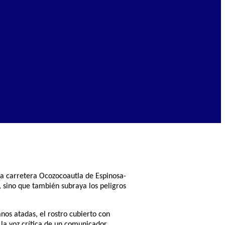
 la carretera Ocozocoautla de Espinosa-
s, sino que también subraya los peligros
nos atadas, el rostro cubierto con
r la voz crítica de un comunicador