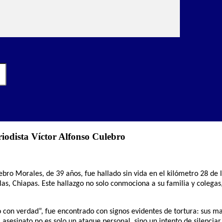
riodista Víctor Alfonso Culebro
ebro Morales, de 39 años, fue hallado sin vida en el kilómetro 28 de
pilas, Chiapas. Este hallazgo no solo conmociona a su familia y colega
 con verdad”, fue encontrado con signos evidentes de tortura: sus ma
 asesinato no es solo un ataque personal, sino un intento de silencia