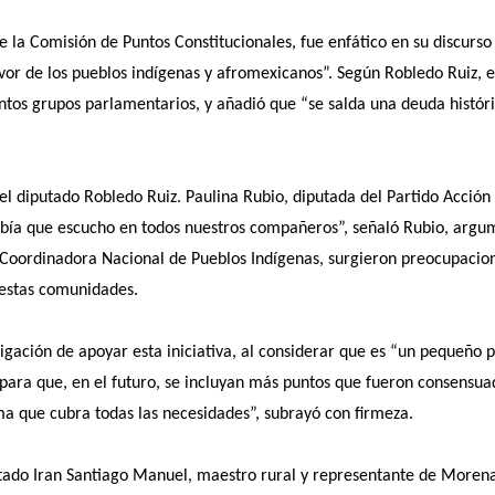
 la Comisión de Puntos Constitucionales, fue enfático en su discurso 
or de los pueblos indígenas y afromexicanos”. Según Robledo Ruiz, e
intos grupos parlamentarios, y añadió que “se salda una deuda histór
l diputado Robledo Ruiz. Paulina Rubio, diputada del Partido Acción
abía que escucho en todos nuestros compañeros”, señaló Rubio, arg
 Coordinadora Nacional de Pueblos Indígenas, surgieron preocupacion
 estas comunidades.
gación de apoyar esta iniciativa, al considerar que es “un pequeño pas
para que, en el futuro, se incluyan más puntos que fueron consensuad
ma que cubra todas las necesidades”, subrayó con firmeza.
tado Iran Santiago Manuel, maestro rural y representante de Moren