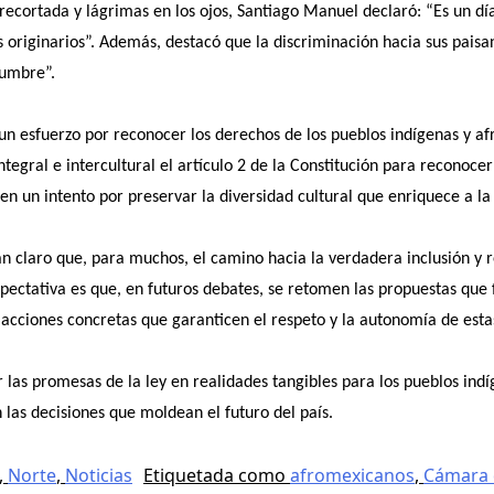
recortada y lágrimas en los ojos, Santiago Manuel declaró: “Es un dí
 originarios”. Además, destacó que la discriminación hacia sus paisa
tumbre”.
 un esfuerzo por reconocer los derechos de los pueblos indígenas y 
gral e intercultural el artículo 2 de la Constitución para reconocer
n un intento por preservar la diversidad cultural que enriquece a la
an claro que, para muchos, el camino hacia la verdadera inclusión y 
pectativa es que, en futuros debates, se retomen las propuestas que
cciones concretas que garanticen el respeto y la autonomía de est
ir las promesas de la ley en realidades tangibles para los pueblos i
 las decisiones que moldean el futuro del país.
,
Norte
,
Noticias
Etiquetada como
afromexicanos
,
Cámara 