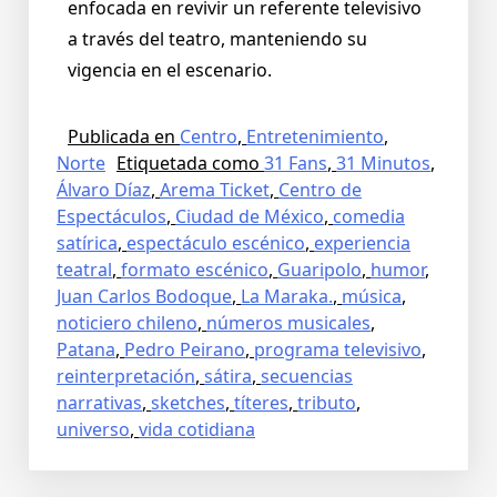
enfocada en revivir un
referente televisivo
a través del
teatro,
manteniendo su
vigencia en el escenario.
Publicada en
Centro
,
Entretenimiento
,
Norte
Etiquetada como
31 Fans
,
31 Minutos
,
Álvaro Díaz
,
Arema Ticket
,
Centro de
Espectáculos
,
Ciudad de México
,
comedia
satírica
,
espectáculo escénico
,
experiencia
teatral
,
formato escénico
,
Guaripolo
,
humor
,
Juan Carlos Bodoque
,
La Maraka.
,
música
,
noticiero chileno
,
números musicales
,
Patana
,
Pedro Peirano
,
programa televisivo
,
reinterpretación
,
sátira
,
secuencias
narrativas
,
sketches
,
títeres
,
tributo
,
universo
,
vida cotidiana