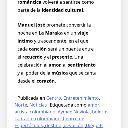
romántica
volverá a sentirse como
parte de la
identidad cultural.
Manuel José
promete convertir la
noche en
La Maraka
en un
viaje
íntimo
y trascendente, en el que
cada
canción
será un puente entre
el
recuerdo
y el
presente
. Una
celebración al
amor,
al
sentimiento
y al poder de la
música
que se canta
desde el
corazón
.
Publicada en
Centro
,
Entretenimiento
,
Norte
,
Noticias
Etiquetada como
amor
,
artista colombiano
,
Aymeé Nuviola
,
boleros
,
cantante colombiano
,
Centro de
Espectáculos
,
destino
,
devoción
,
Diego El