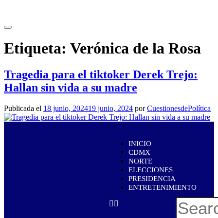
Etiqueta:
Verónica de la Rosa
Tragedia para el tiktoker Derek Trejo:
Hallan sin vida a su madre
Publicada el
18 junio, 2024
19 junio, 2024
por
CuestionesdePolítica
INICIO
CDMX
NORTE
ELECCIONES
PRESIDENCIA
ENTRETENIMIENTO