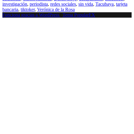
investigación
,
periodista
,
redes sociales
,
sin vida
,
Tacubaya
,
tarjeta
bancaria
,
tiktoker
,
Verónica de la Rosa
Funciona gracias a WordPress
|
Tema PopularFX