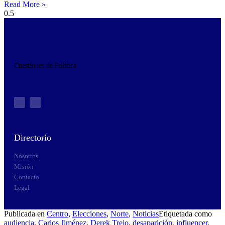
Read More »
Cuestiones de Política
Directorio
Nosotros
Misión
Contacto
Legal
Publicada en
Centro
,
Elecciones
,
Norte
,
Noticias
Etiquetada como
audiencia
,
Carlos Jiménez
,
Derek Trejo
,
desaparición
,
influencer
,