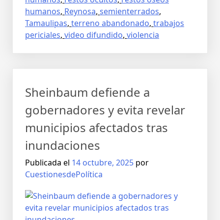
humanos
,
Reynosa
,
semienterrados
,
Tamaulipas
,
terreno abandonado
,
trabajos
periciales
,
video difundido
,
violencia
Sheinbaum defiende a
gobernadores y evita revelar
municipios afectados tras
inundaciones
Publicada el
14 octubre, 2025
por
CuestionesdePolítica