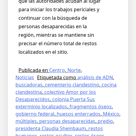
que las autoridades acudan al lugar
para iniciar los trabajos periciales y
continuar con la búsqueda de
personas desaparecidas en la
región, mientras se mantiene sin
precisar el número total de restos
localizados en el sitio.
Publicada en
Centro
,
Norte
,
Noticias
Etiquetada como
análisis de ADN
,
buscadoras
,
cementerio clandestino
,
cocina
clandestina
,
colectivo Amor por los
Desaparecidos
,
colonia Puerta Sur
,
exterminio localizados
,
fragmentos óseos
,
gobierno federal
,
huesos enterrados
,
México
,
múltiples
,
personas desaparecidas
,
predio
,
presidenta Claudia Sheinbaum
,
restos
humanos
,
restos ocultos
,
restos óseos