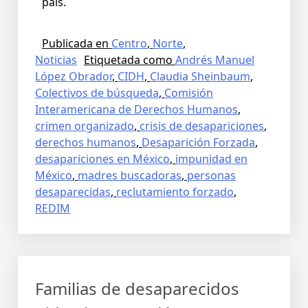
país.
Publicada en
Centro
,
Norte
,
Noticias
Etiquetada como
Andrés Manuel
López Obrador
,
CIDH
,
Claudia Sheinbaum
,
Colectivos de búsqueda
,
Comisión
Interamericana de Derechos Humanos
,
crimen organizado
,
crisis de desapariciones
,
derechos humanos
,
Desaparición Forzada
,
desapariciones en México
,
impunidad en
México
,
madres buscadoras
,
personas
desaparecidas
,
reclutamiento forzado
,
REDIM
Familias de desaparecidos