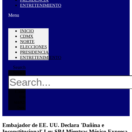
ENTRETENIMIENTO
Menu
INICIO
CDMX
NORTE
ELECCIONES
PRESIDENCIA
ENTRETENIMIENTO
Search
Search
Close
this
search
box.
Embajador de EE. UU. Declara 'Dañina e
Inconstitucional' Ley SB4 Mientras México Expresa