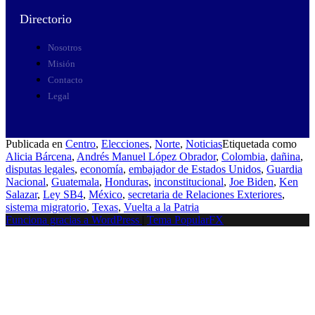
Directorio
Nosotros
Misión
Contacto
Legal
Publicada en
Centro
,
Elecciones
,
Norte
,
Noticias
Etiquetada como
Alicia Bárcena
,
Andrés Manuel López Obrador
,
Colombia
,
dañina
,
disputas legales
,
economía
,
embajador de Estados Unidos
,
Guardia
Nacional
,
Guatemala
,
Honduras
,
inconstitucional
,
Joe Biden
,
Ken
Salazar
,
Ley SB4
,
México
,
secretaria de Relaciones Exteriores
,
sistema migratorio
,
Texas
,
Vuelta a la Patria
Funciona gracias a WordPress
|
Tema PopularFX