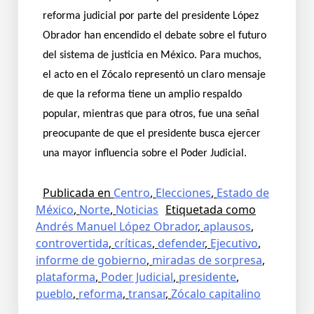
reforma judicial por parte del presidente López
Obrador han encendido el debate sobre el futuro
del sistema de justicia en México. Para muchos,
el acto en el Zócalo representó un claro mensaje
de que la reforma tiene un amplio respaldo
popular, mientras que para otros, fue una señal
preocupante de que el presidente busca ejercer
una mayor influencia sobre el Poder Judicial.
Publicada en
Centro
,
Elecciones
,
Estado de
México
,
Norte
,
Noticias
Etiquetada como
Andrés Manuel López Obrador
,
aplausos
,
controvertida
,
críticas
,
defender
,
Ejecutivo
,
informe de gobierno
,
miradas de sorpresa
,
plataforma
,
Poder Judicial
,
presidente
,
pueblo
,
reforma
,
transar
,
Zócalo capitalino