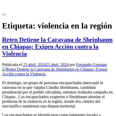
Saltar
al
contenido
Etiqueta:
violencia en la región
Reten Detiene la Caravana de Sheinbaum
en Chiapas; Exigen Acción contra la
Violencia
Publicada el
23 abril, 2024
23 abril, 2024
por
Fernando Guzman
El domingo, un grupo de personas encapuchadas interceptó la
caravana en la que viajaba Claudia Sheinbaum, candidata
presidencial por el partido oficialista, mientras realizaba campaña en
Chiapas.. Los encapuchados exigieron a Sheinbaum abordar el
problema de la violencia en la región, donde dos cárteles del
narcotráfico mantienen una disputa territorial.
Los encapuchados se identificaron como habitantes locales y