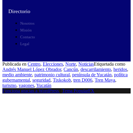
Directorio
Nosotros
Misión
Contacto
Legal
Publicada en
Centro
,
Elecciones
,
Norte
,
Noticias
Etiquetada como
Andrés Manuel López Obrador
,
Cancún
,
descarrilamiento
,
heridos
,
medio ambiente
,
patrimonio cultural
,
península de Yucatán
,
política
gubernamental
,
seguridad
,
Tixkokob
,
tren D006
,
Tren Maya
,
turismo
,
vagones
,
Yucatán
Funciona gracias a WordPress
|
Tema PopularFX