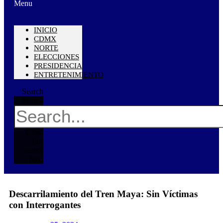
Menu
INICIO
CDMX
NORTE
ELECCIONES
PRESIDENCIA
ENTRETENIMIENTO
Search
Search
Close
this
search
box.
Descarrilamiento del Tren Maya: Sin Víctimas
con Interrogantes