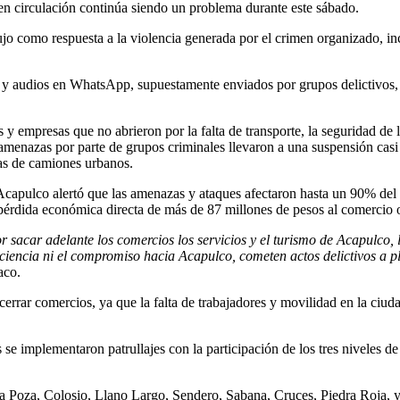
 en circulación continúa siendo un problema durante este sábado.
jo como respuesta a la violencia generada por el crimen organizado, inc
 y audios en WhatsApp, supuestamente enviados por grupos delictivos,
s y empresas que no abrieron por la falta de transporte, la seguridad de 
 amenazas por parte de grupos criminales llevaron a una suspensión casi t
tas de camiones urbanos.
pulco alertó que las amenazas y ataques afectaron hasta un 90% del se
pérdida económica directa de más de 87 millones de pesos al comercio 
 sacar adelante los comercios los servicios y el turismo de Acapulco,
ciencia ni el compromiso hacia Acapulco, cometen actos delictivos a p
aco.
a cerrar comercios, ya que la falta de trabajadores y movilidad en la ciu
 se implementaron patrullajes con la participación de los tres niveles de
La Poza, Colosio, Llano Largo, Sendero, Sabana, Cruces, Piedra Roja, 