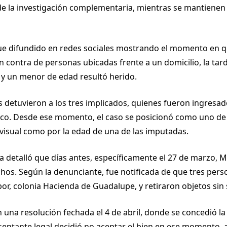
 de la investigación complementaria, mientras se mantienen
ue difundido en redes sociales mostrando el momento en q
ontra de personas ubicadas frente a un domicilio, la tarde
 y un menor de edad resultó herido.
es detuvieron a los tres implicados, quienes fueron ingresad
halco. Desde ese momento, el caso se posicionó como uno d
l visual como por la edad de una de las imputadas.
lía detalló que días antes, específicamente el 27 de marzo, 
hos. Según la denunciante, fue notificada de que tres pers
abor, colonia Hacienda de Guadalupe, y retiraron objetos sin
n una resolución fechada el 4 de abril, donde se concedió l
esentante legal decidió no aceptar el bien en ese momento,