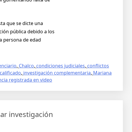
sta que se dicte una
ción pública debido a los
una persona de edad
enciario
,
Chalco
,
condiciones judiciales
,
conflictos
calificado
,
investigación complementaria
,
Mariana
ncia registrada en video
ar investigación