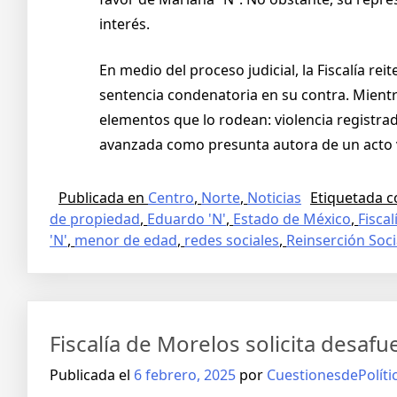
interés.
En medio del proceso judicial, la Fiscalía r
sentencia condenatoria en su contra. Mientra
elementos que lo rodean: violencia registrad
avanzada como presunta autora de un acto v
Publicada en
Centro
,
Norte
,
Noticias
Etiquetada 
de propiedad
,
Eduardo 'N'
,
Estado de México
,
Fiscal
'N'
,
menor de edad
,
redes sociales
,
Reinserción Soci
Fiscalía de Morelos solicita desa
Publicada el
6 febrero, 2025
por
CuestionesdePolíti