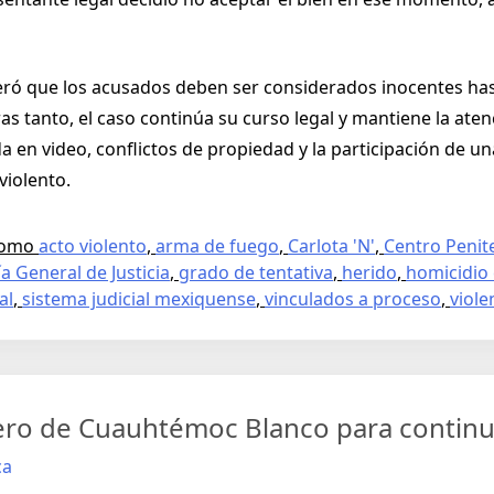
eiteró que los acusados deben ser considerados inocentes ha
s tanto, el caso continúa su curso legal y mantiene la aten
a en video, conflictos de propiedad y la participación de 
iolento.
como
acto violento
,
arma de fuego
,
Carlota 'N'
,
Centro Penit
ía General de Justicia
,
grado de tentativa
,
herido
,
homicidio 
al
,
sistema judicial mexiquense
,
vinculados a proceso
,
viole
fuero de Cuauhtémoc Blanco para continu
ca