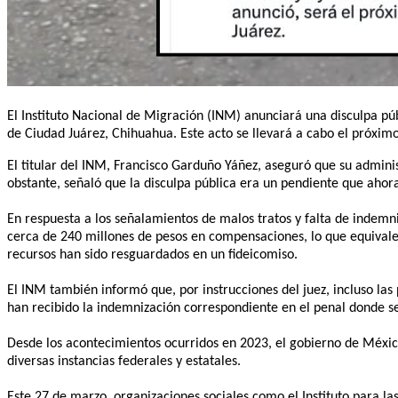
El Instituto Nacional de Migración (INM) anunciará una disculpa públ
de Ciudad Juárez, Chihuahua. Este acto se llevará a cabo el próxim
El titular del INM, Francisco Garduño Yáñez, aseguró que su adminis
obstante, señaló que la disculpa pública era un pendiente que ahor
En respuesta a los señalamientos de malos tratos y falta de indemn
cerca de 240 millones de pesos en compensaciones, lo que equivale a
recursos han sido resguardados en un fideicomiso.
El INM también informó que, por instrucciones del juez, incluso la
han recibido la indemnización correspondiente en el penal donde s
Desde los acontecimientos ocurridos en 2023, el gobierno de México
diversas instancias federales y estatales.
Este 27 de marzo, organizaciones sociales como el Instituto para l