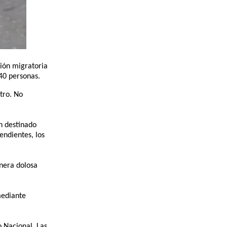
ción migratoria
 40 personas.
tro. No
n destinado
endientes, los
anera dolosa
mediante
o Nacional. Las