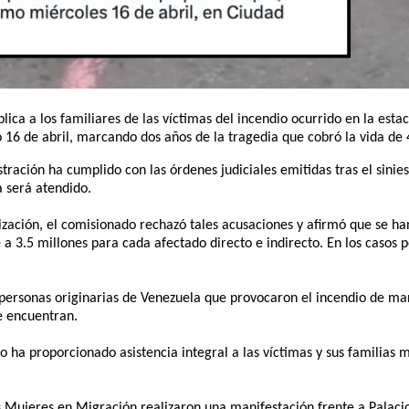
ica a los familiares de las víctimas del incendio ocurrido en la esta
o 16 de abril, marcando dos años de la tragedia que cobró la vida de
tración ha cumplido con las órdenes judiciales emitidas tras el sinies
a será atendido.
ización, el comisionado rechazó tales acusaciones y afirmó que se ha
 3.5 millones para cada afectado directo e indirecto. En los casos p
s personas originarias de Venezuela que provocaron el incendio de m
e encuentran.
 ha proporcionado asistencia integral a las víctimas y sus familias 
as Mujeres en Migración realizaron una manifestación frente a Palaci