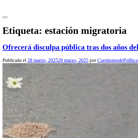
Saltar
al
contenido
Etiqueta:
estación migratoria
Ofrecerá disculpa pública tras dos años de
Publicada el
28 marzo, 2025
28 marzo, 2025
por
CuestionesdePolítica