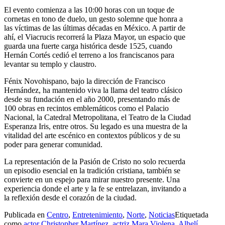
El evento comienza a las 10:00 horas con un toque de
cornetas en tono de duelo, un gesto solemne que honra a
las víctimas de las últimas décadas en México. A partir de
ahí, el Viacrucis recorrerá la Plaza Mayor, un espacio que
guarda una fuerte carga histórica desde 1525, cuando
Hernán Cortés cedió el terreno a los franciscanos para
levantar su templo y claustro.
Fénix Novohispano, bajo la dirección de Francisco
Hernández, ha mantenido viva la llama del teatro clásico
desde su fundación en el año 2000, presentando más de
100 obras en recintos emblemáticos como el Palacio
Nacional, la Catedral Metropolitana, el Teatro de la Ciudad
Esperanza Iris, entre otros. Su legado es una muestra de la
vitalidad del arte escénico en contextos públicos y de su
poder para generar comunidad.
La representación de la Pasión de Cristo no solo recuerda
un episodio esencial en la tradición cristiana, también se
convierte en un espejo para mirar nuestro presente. Una
experiencia donde el arte y la fe se entrelazan, invitando a
la reflexión desde el corazón de la ciudad.
Publicada en
Centro
,
Entretenimiento
,
Norte
,
Noticias
Etiquetada
como
actor Christopher Martínez
,
actriz Mara Violena
,
Alhelí