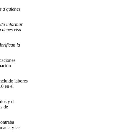
s a quienes
uedo informar
 tienes visa
orifican la
icaciones
mación
ncluido labores
10 en el
dos y el
as de
contraba
macia y las