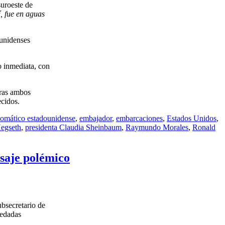
suroeste de
, fue en aguas
ounidenses
o inmediata, con
tras ambos
ecidos.
lomático estadounidense
,
embajador
,
embarcaciones
,
Estados Unidos
,
Hegseth
,
presidenta Claudia Sheinbaum
,
Raymundo Morales
,
Ronald
saje polémico
ubsecretario de
redadas