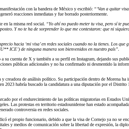
 manifestación con la bandera de México y escribió:
“‘Van a quitar visa
 generó reacciones inmediatas y fue borrado posteriormente.
e en la misma red social.
“Yo ahí no puedo meter tu visa, pero sí te p
osteo. Y no te ha de sorprender lo que me contestaron: que ni siquiera
precio hacia ‘mi visa’ en redes sociales cuando no la tienes. Los que gl
 (‘FU** ICE’) de ninguna manera son bienvenidos en nuestro país”.
 a su cuenta de X y también a su perfil en Instagram, dejando sus publ
ciones públicas adicionales y no ha confirmado ni desmentido la infor
 y creadora de análisis político. Su participación dentro de Morena ha i
 en 2023 habría buscado la candidatura a una diputación por el Distrito 
rcado por el endurecimiento de las políticas migratorias en Estados Uni
eles. Las protestas en territorio estadounidense han estado acompañad
nerado controversia en redes sociales.
icó el propio funcionario, debido a que la visa de Cornejo ya no se en
itales y medios de comunicación sobre la libertad de expresión, la diplo