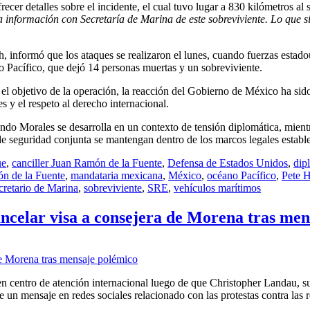
cer detalles sobre el incidente, el cual tuvo lugar a 830 kilómetros al 
 información con Secretaría de Marina de este sobreviviente. Lo que sí
h, informó que los ataques se realizaron el lunes, cuando fuerzas estad
 Pacífico, que dejó 14 personas muertas y un sobreviviente.
el objetivo de la operación, la reacción del Gobierno de México ha sid
s y el respeto al derecho internacional.
o Morales se desarrolla en un contexto de tensión diplomática, mien
de seguridad conjunta se mantengan dentro de los marcos legales establ
ue
,
canciller Juan Ramón de la Fuente
,
Defensa de Estados Unidos
,
dip
n de la Fuente
,
mandataria mexicana
,
México
,
océano Pacífico
,
Pete 
cretario de Marina
,
sobreviviente
,
SRE
,
vehículos marítimos
ncelar visa a consejera de Morena tras men
 en centro de atención internacional luego de que Christopher Landau, s
e un mensaje en redes sociales relacionado con las protestas contra las 