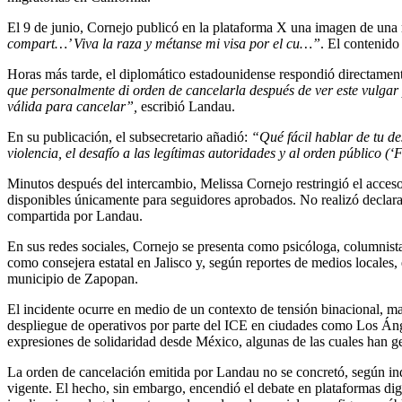
El 9 de junio, Cornejo publicó en la plataforma X una imagen de una
compart…’ Viva la raza y métanse mi visa por el cu…”
. El contenido
Horas más tarde, el diplomático estadounidense respondió directament
que personalmente di orden de cancelarla después de ver este vulgar p
válida para cancelar”,
escribió Landau.
En su publicación, el subsecretario añadió:
“Qué fácil hablar de tu des
violencia, el desafío a las legítimas autoridades y al orden público
Minutos después del intercambio, Melissa Cornejo restringió el acceso
disponibles únicamente para seguidores aprobados. No realizó declara
compartida por Landau.
En sus redes sociales, Cornejo se presenta como psicóloga, columnista
como consejera estatal en Jalisco y, según reportes de medios locales,
municipio de Zapopan.
El incidente ocurre en medio de un contexto de tensión binacional, ma
despliegue de operativos por parte del ICE en ciudades como Los Áng
expresiones de solidaridad desde México, algunas de las cuales han ge
La orden de cancelación emitida por Landau no se concretó, según ind
vigente. El hecho, sin embargo, encendió el debate en plataformas dig