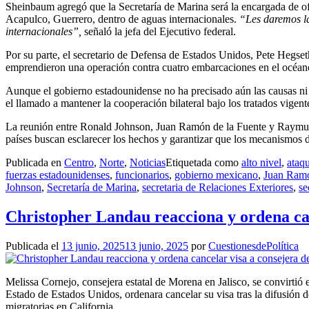
Sheinbaum agregó que la Secretaría de Marina será la encargada de ofre
Acapulco, Guerrero, dentro de aguas internacionales.
“Les daremos la
internacionales”,
señaló la jefa del Ejecutivo federal.
Por su parte, el secretario de Defensa de Estados Unidos, Pete Hegset
emprendieron una operación contra cuatro embarcaciones en el océano
Aunque el gobierno estadounidense no ha precisado aún las causas ni 
el llamado a mantener la cooperación bilateral bajo los tratados vigente
La reunión entre Ronald Johnson, Juan Ramón de la Fuente y Raymund
países buscan esclarecer los hechos y garantizar que los mecanismos 
Publicada en
Centro
,
Norte
,
Noticias
Etiquetada como
alto nivel
,
ataq
fuerzas estadounidenses
,
funcionarios
,
gobierno mexicano
,
Juan Ramó
Johnson
,
Secretaría de Marina
,
secretaria de Relaciones Exteriores
,
se
Christopher Landau reacciona y ordena ca
Publicada el
13 junio, 2025
13 junio, 2025
por
CuestionesdePolítica
Melissa Cornejo, consejera estatal de Morena en Jalisco, se convirtió
Estado de Estados Unidos, ordenara cancelar su visa tras la difusión d
migratorias en California.