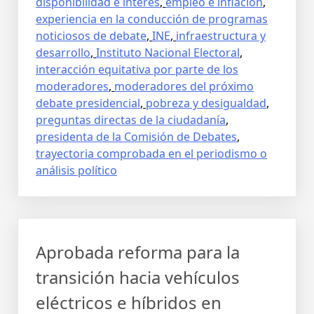
disponibilidad e interés
,
empleo e inflación
,
experiencia en la conducción de programas
noticiosos de debate
,
INE
,
infraestructura y
desarrollo
,
Instituto Nacional Electoral
,
interacción equitativa por parte de los
moderadores
,
moderadores del próximo
debate presidencial
,
pobreza y desigualdad
,
preguntas directas de la ciudadanía
,
presidenta de la Comisión de Debates
,
trayectoria comprobada en el periodismo o
análisis político
Aprobada reforma para la
transición hacia vehículos
eléctricos e híbridos en