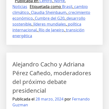
Publicada en
Centro
,
Norte
,
Noticias
Etiquetada como
Brasil
,
cambio
climático
,
Claudia Sheinbaum
,
crecimiento
económico
,
Cumbre del G20
,
desarrollo
sostenible
,
líderes mundiales
,
política
internacional
,
Río de Janeiro
,
transición
energética
Alejandro Cacho y Adriana
Pérez Cañedo, moderadores
del próximo debate
presidencial
Publicada el
28 marzo, 2024
por
Fernando
Guzman