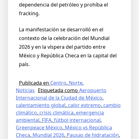
dependencia del petróleo y prohíba el
fracking.
La manifestación se desarrolló en el
contexto de la celebración del Mundial
2026 y en la víspera del partido entre
México y República Checa en la capital del
país.
Publicada en
Centro
,
Norte
,
Noticias
Etiquetada como
Aeropuerto
Internacional de la Ciudad de México
,
calentamiento global
,
calor extremo
,
cambio
climático
,
crisis climática
,
emergencia
ambiental
,
FIFA
,
fútbol internacional
,
Greenpeace México
,
México vs República
Checa
,
Mundial 2026
,
Pausas de hidratación
,