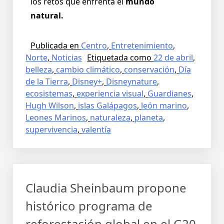
los retos que enfrenta el
mundo
natural.
Publicada en
Centro
,
Entretenimiento
,
Norte
,
Noticias
Etiquetada como
22 de abril
,
belleza
,
cambio climático
,
conservación
,
Día
de la Tierra
,
Disney+
,
Disneynature
,
ecosistemas
,
experiencia visual
,
Guardianes
,
Hugh Wilson
,
islas Galápagos
,
león marino
,
Leones Marinos
,
naturaleza
,
planeta
,
supervivencia
,
valentía
Claudia Sheinbaum propone
histórico programa de
reforestación global en el G20