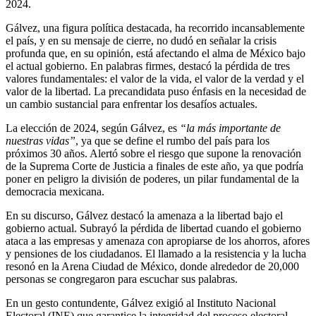
2024.
Gálvez, una figura política destacada, ha recorrido incansablemente
el país, y en su mensaje de cierre, no dudó en señalar la crisis
profunda que, en su opinión, está afectando el alma de México bajo
el actual gobierno. En palabras firmes, destacó la pérdida de tres
valores fundamentales: el valor de la vida, el valor de la verdad y el
valor de la libertad. La precandidata puso énfasis en la necesidad de
un cambio sustancial para enfrentar los desafíos actuales.
La elección de 2024, según Gálvez, es
“la más importante de
nuestras vidas”
, ya que se define el rumbo del país para los
próximos 30 años. Alertó sobre el riesgo que supone la renovación
de la Suprema Corte de Justicia a finales de este año, ya que podría
poner en peligro la división de poderes, un pilar fundamental de la
democracia mexicana.
En su discurso, Gálvez destacó la amenaza a la libertad bajo el
gobierno actual. Subrayó la pérdida de libertad cuando el gobierno
ataca a las empresas y amenaza con apropiarse de los ahorros, afores
y pensiones de los ciudadanos. El llamado a la resistencia y la lucha
resonó en la Arena Ciudad de México, donde alrededor de 20,000
personas se congregaron para escuchar sus palabras.
En un gesto contundente, Gálvez exigió al Instituto Nacional
Electoral (INE) que garantice la integridad del proceso electoral.