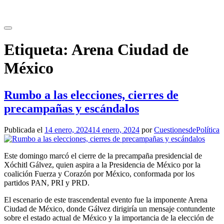
Saltar
al
contenido
Etiqueta:
Arena Ciudad de
México
Rumbo a las elecciones, cierres de
precampañas y escándalos
Publicada el
14 enero, 2024
14 enero, 2024
por
CuestionesdePolítica
Este domingo marcó el cierre de la precampaña presidencial de
Xóchitl Gálvez, quien aspira a la Presidencia de México por la
coalición Fuerza y Corazón por México, conformada por los
partidos PAN, PRI y PRD.
El escenario de este trascendental evento fue la imponente Arena
Ciudad de México, donde Gálvez dirigiría un mensaje contundente
sobre el estado actual de México y la importancia de la elección de