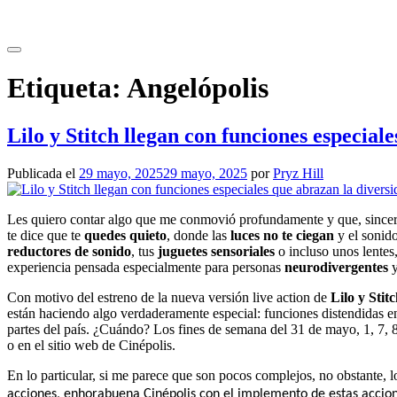
Saltar
al
contenido
Etiqueta:
Angelópolis
Lilo y Stitch llegan con funciones especial
Publicada el
29 mayo, 2025
29 mayo, 2025
por
Pryz Hill
Les quiero contar algo que me conmovió profundamente y que, sinc
te dice que te
quedes quieto
, donde las
luces no te ciegan
y el sonid
reductores de sonido
, tus
juguetes sensoriales
o incluso unos lentes
experiencia pensada especialmente para personas
neurodivergentes
y
Con motivo del estreno de la nueva versión
live action
de
Lilo y Stit
están haciendo algo verdaderamente especial: funciones distendidas 
partes del país. ¿Cuándo? Los fines de semana del
31 de mayo, 1, 7, 8
o en el sitio web de
Cinépolis.
En lo
particular, si me parece que son pocos complejos, no obstante, 
acciones, enhorabuena
Cinépolis
con el implemento de estas accion