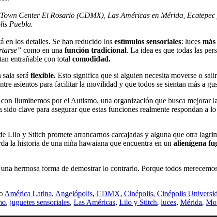
y Town Center El Rosario (CDMX), Las Américas en Mérida, Ecatepec 
lis Puebla.
á en los detalles. Se han reducido los
estímulos sensoriales
: luces
más 
tarse”
como en una
función tradicional
. La idea es que todas las per
 tan entrañable con total
comodidad.
 sala será
flexible.
Esto significa que si alguien necesita moverse o sali
re asientos para facilitar la movilidad y que todos se sientan más a gus
ivo con Iluminemos por el Autismo, una organización que busca mejorar l
ha sido clave para asegurar que estas funciones realmente respondan a 
e Lilo y Stitch promete arrancarnos carcajadas y alguna que otra lagrim
rda la historia de una niña hawaiana que encuentra en un
alienígena fu
 es una hermosa forma de demostrar lo contrario. Porque todos merecemos
mo
América Latina
,
Angelópolis
,
CDMX
,
Cinépolis
,
Cinépolis Universi
mo
,
juguetes sensoriales
,
Las Américas
,
Lilo y Stitch
,
luces
,
Mérida
,
Mor