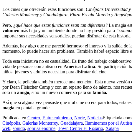
Los cines que ofrecerán estas funciones son:
Cinépolis Universidad 
Galerías Monterrey y Guadalajara, Plaza Escala Morelia y Angelópo
Pero,
¿qué hace que estas funciones sean tan diferentes?
La magia est
volumen
más bajo y un ambiente donde no hay presión para
“compor
importar sus necesidades sensoriales, puedan disfrutar de esta historia
Además, hay algo que me pareció hermoso: el ingreso y la salida de la
momento, lo puede hacer sin problema. También habrá espacio libre ent
Toda esta iniciativa no es casualidad. Es fruto del trabajo colaborat
vida de personas con autismo en
América Latina
. Su participación 
niños, jóvenes y adultos necesitan para disfrutar del cine.
Y claro, la película también merece una mención. Esta nueva versión d
por Dean Fleischer Camp y con un reparto lleno de talento, nos recue
solo un
amigo
, sino un nuevo comienzo para su
familia.
Así que si alguna vez pensaste que ir al cine no era para todos, esta
magia
en pantalla grande.
Publicada en
Centro
,
Entretenimiento
,
Norte
,
Noticias
Etiquetada co
Cinépolis
,
Galerías Monterrey
,
Guadalajara
,
Iluminemos por el Autis
web
,
sonido
,
sonrisa enorme
,
Town Center El Rosario
,
Xalapa