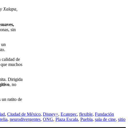
y Xalapa,
suaves,
sonas, sin
r un
to.
a calidad de
lo que muchos
ita. Dirigida
gitivo
, no
 un ratito de
dad
,
Ciudad de México
,
Disney+
,
Ecatepec
,
flexible
,
Fundación
elia
,
neurodivergentes
,
ONG
,
Plaza Escala
,
Puebla
,
sala de cine
,
sitio