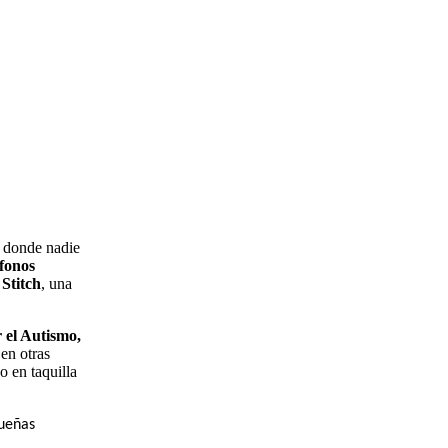
donde nadie
ífonos
 Stitch
, una
el Autismo,
en otras
yo
en taquilla
ueñas