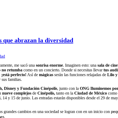
es que abrazan la diversidad
eramente, me sacó una
sonrisa enorme
. Imaginen esto: una
sala de cine
o
no retumba
como en un concierto. Donde si necesitas llevar
tus aud
,
¡está perfecto!
Así de
mágicas
serán las funciones relajadas de
Lilo y
 sus familias.
ch, Disney y Fundación Cinépolis
,
junto con la
ONG Iluminemos por 
en
nueve complejos
de
Cinépolis,
tanto en la
Ciudad de México
como 
, 14 y 15 de junio
. Las entradas estarán disponibles desde el
29 de ma
los grandes cambios en una sociedad se logran con en un inicio con
peq
es.