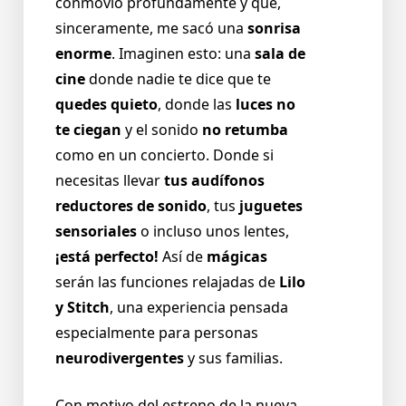
conmovió profundamente y que,
sinceramente, me sacó una
sonrisa
enorme
. Imaginen esto: una
sala de
cine
donde nadie te dice que te
quedes quieto
, donde las
luces no
te ciegan
y el sonido
no retumba
como en un concierto. Donde si
necesitas llevar
tus audífonos
reductores de sonido
, tus
juguetes
sensoriales
o incluso unos lentes,
¡está perfecto!
Así de
mágicas
serán las funciones relajadas de
Lilo
y Stitch
, una experiencia pensada
especialmente para personas
neurodivergentes
y sus familias.
Con motivo del estreno de la nueva