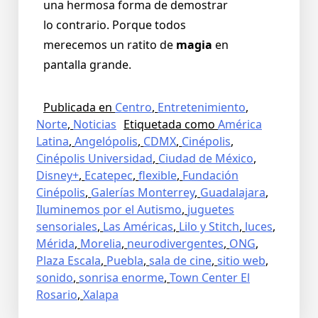
una hermosa forma de demostrar
lo contrario. Porque todos
merecemos un ratito de
magia
en
pantalla grande.
Publicada en
Centro
,
Entretenimiento
,
Norte
,
Noticias
Etiquetada como
América
Latina
,
Angelópolis
,
CDMX
,
Cinépolis
,
Cinépolis Universidad
,
Ciudad de México
,
Disney+
,
Ecatepec
,
flexible
,
Fundación
Cinépolis
,
Galerías Monterrey
,
Guadalajara
,
Iluminemos por el Autismo
,
juguetes
sensoriales
,
Las Américas
,
Lilo y Stitch
,
luces
,
Mérida
,
Morelia
,
neurodivergentes
,
ONG
,
Plaza Escala
,
Puebla
,
sala de cine
,
sitio web
,
sonido
,
sonrisa enorme
,
Town Center El
Rosario
,
Xalapa